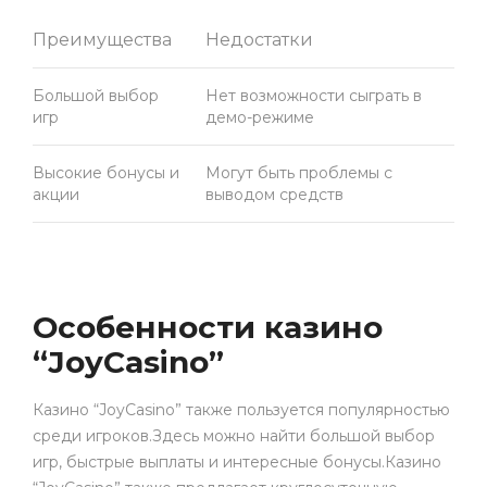
Преимущества
Недостатки
Большой выбор
Нет возможности сыграть в
игр
демо-режиме
Высокие бонусы и
Могут быть проблемы с
акции
выводом средств
Особенности казино
“JoyCasino”
Казино “JoyCasino” также пользуется популярностью
среди игроков.Здесь можно найти большой выбор
игр, быстрые выплаты и интересные бонусы.Казино