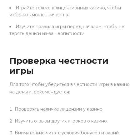
Играйте только в лицензионных казино, чтобы
избежать мошенничества.
Изучите правила игры перед началом, чтобы не
терять деньги из-за неопытности.
Проверка честности
игры
Для того чтобы убедиться в честности игры в казино
на деньги, рекомендуется:
Проверять наличие лицензии у казино.
Изучить отзывы других игроков о казино.
Внимательно читать условия бонусов и акций.