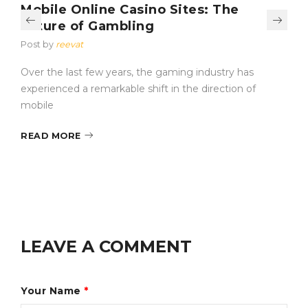
Mobile Online Casino Sites: The
Future of Gambling
Post by
reevat
Over the last few years, the gaming industry has
experienced a remarkable shift in the direction of
mobile
READ MORE
LEAVE A COMMENT
Your Name
*