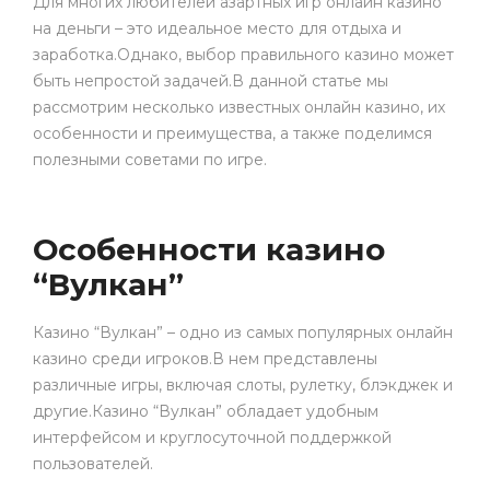
Для многих любителей азартных игр онлайн казино
на деньги – это идеальное место для отдыха и
заработка.Однако, выбор правильного казино может
быть непростой задачей.В данной статье мы
рассмотрим несколько известных онлайн казино, их
особенности и преимущества, а также поделимся
полезными советами по игре.
Особенности казино
“Вулкан”
Казино “Вулкан” – одно из самых популярных онлайн
казино среди игроков.В нем представлены
различные игры, включая слоты, рулетку, блэкджек и
другие.Казино “Вулкан” обладает удобным
интерфейсом и круглосуточной поддержкой
пользователей.