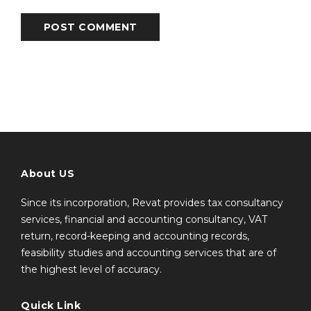
POST COMMENT
About US
Since its incorporation, Revat provides tax consultancy
services, financial and accounting consultancy, VAT
return, record-keeping and accounting records,
feasibility studies and accounting services that are of
the highest level of accuracy.
Quick Link