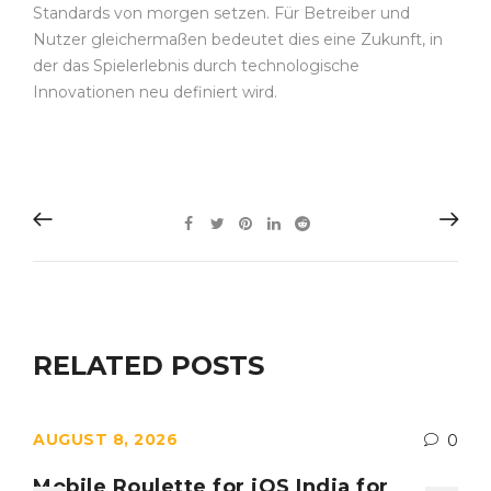
Standards von morgen setzen. Für Betreiber und
Nutzer gleichermaßen bedeutet dies eine Zukunft, in
der das Spielerlebnis durch technologische
Innovationen neu definiert wird.
RELATED POSTS
AUGUST 8, 2026
0
Mobile Roulette for iOS India for