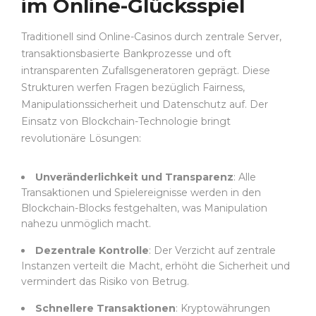
im Online-Glücksspiel
Traditionell sind Online-Casinos durch zentrale Server,
transaktionsbasierte Bankprozesse und oft
intransparenten Zufallsgeneratoren geprägt. Diese
Strukturen werfen Fragen bezüglich Fairness,
Manipulationssicherheit und Datenschutz auf. Der
Einsatz von Blockchain-Technologie bringt
revolutionäre Lösungen:
Unveränderlichkeit und Transparenz
: Alle
Transaktionen und Spielereignisse werden in den
Blockchain-Blocks festgehalten, was Manipulation
nahezu unmöglich macht.
Dezentrale Kontrolle
: Der Verzicht auf zentrale
Instanzen verteilt die Macht, erhöht die Sicherheit und
vermindert das Risiko von Betrug.
Schnellere Transaktionen
: Kryptowährungen