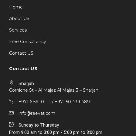
Home
About US
Services
Free Consultancy
Contact US
Contact US
Sharjah
Corniche St – Al Majaz Al Majaz 3 – Sharjah
+971 6 561 01 11 / ‎+971 50 439 4891
info@reevat.com
Sunday to Thursday
From 9:00 am to 3:00 pm / 5:00 pm to 8:00 pm