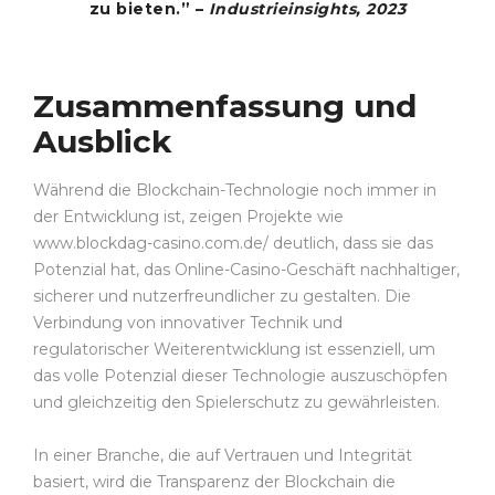
zu bieten.” –
Industrieinsights, 2023
Zusammenfassung und
Ausblick
Während die Blockchain-Technologie noch immer in
der Entwicklung ist, zeigen Projekte wie
www.blockdag-casino.com.de/ deutlich, dass sie das
Potenzial hat, das Online-Casino-Geschäft nachhaltiger,
sicherer und nutzerfreundlicher zu gestalten. Die
Verbindung von innovativer Technik und
regulatorischer Weiterentwicklung ist essenziell, um
das volle Potenzial dieser Technologie auszuschöpfen
und gleichzeitig den Spielerschutz zu gewährleisten.
In einer Branche, die auf Vertrauen und Integrität
basiert, wird die Transparenz der Blockchain die