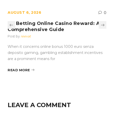
AUGUST 6, 2026
0
No Betting Online Casino Reward: A
Comprehensive Guide
Post by
reevat
When it concerns online bonus 1000 euro senza
deposito gaming, gambling establishment incentives
are a prominent means for
READ MORE
LEAVE A COMMENT