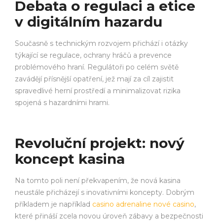
Debata o regulaci a etice
v digitálním hazardu
Současně s technickým rozvojem přichází i otázky
týkající se regulace, ochrany hráčů a prevence
problémového hraní. Regulátoři po celém světě
zavádějí přísnější opatření, jež mají za cíl zajistit
spravedlivé herní prostředí a minimalizovat rizika
spojená s hazardními hrami.
Revoluční projekt: nový
koncept kasina
Na tomto poli není překvapením, že nová kasina
neustále přicházejí s inovativními koncepty. Dobrým
příkladem je například
casino adrenaline nové casino
,
které přináší zcela novou úroveň zábavy a bezpečnosti