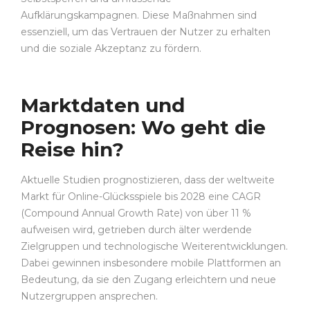
Aufklärungskampagnen. Diese Maßnahmen sind
essenziell, um das Vertrauen der Nutzer zu erhalten
und die soziale Akzeptanz zu fördern.
Marktdaten und
Prognosen: Wo geht die
Reise hin?
Aktuelle Studien prognostizieren, dass der weltweite
Markt für Online-Glücksspiele bis 2028 eine CAGR
(Compound Annual Growth Rate) von über 11 %
aufweisen wird, getrieben durch älter werdende
Zielgruppen und technologische Weiterentwicklungen.
Dabei gewinnen insbesondere mobile Plattformen an
Bedeutung, da sie den Zugang erleichtern und neue
Nutzergruppen ansprechen.