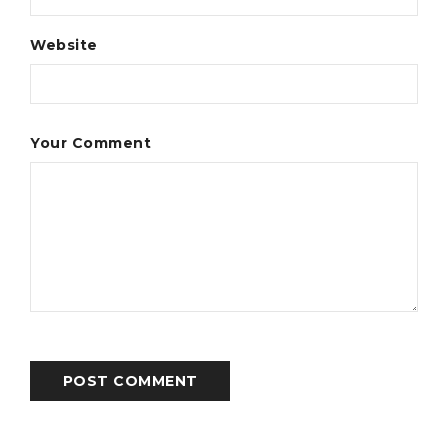
Website
Your Comment
POST COMMENT