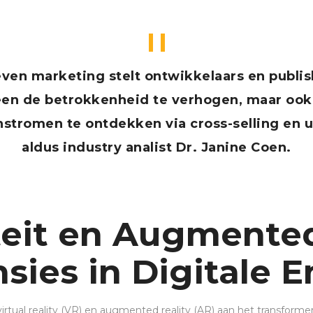
ven marketing stelt ontwikkelaars en publish
leen de betrokkenheid te verhogen, maar oo
stromen te ontdekken via cross-selling en up
aldus industry analist Dr. Janine Coen.
teit en Augmented
sies in Digitale
irtual reality (VR) en augmented reality (AR) aan het transforme