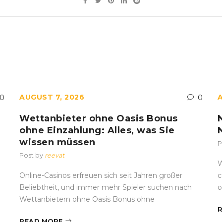
AUGUST 7, 2026
0
0
Wettanbieter ohne Oasis Bonus
ohne Einzahlung: Alles, was Sie
wissen müssen
P
Post by
reevat
W
Online-Casinos erfreuen sich seit Jahren großer
c
Beliebtheit, und immer mehr Spieler suchen nach
o
Wettanbietern ohne Oasis Bonus ohne
READ MORE