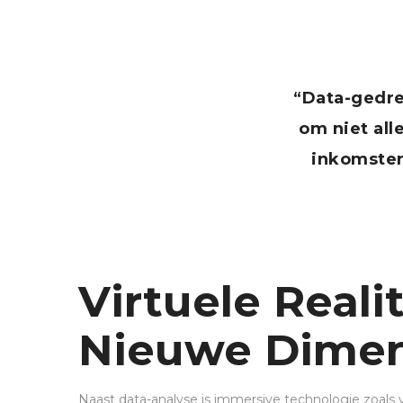
“Data-gedre
om niet al
inkomsten
Virtuele Reali
Nieuwe Dimen
Naast data-analyse is immersive technologie zoals v