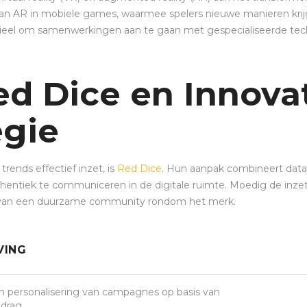
 van AR in mobiele games, waarmee spelers nieuwe manieren kr
entieel om samenwerkingen aan te gaan met gespecialiseerde tec
d Dice en Innovat
egie
rends effectief inzet, is
Red Dice
. Hun aanpak combineert data
hentiek te communiceren in de digitale ruimte. Moedig de inzet
en van een duurzame community rondom het merk.
VING
n personalisering van campagnes op basis van
edrag