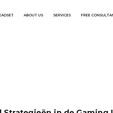
EADSET
ABOUT US
SERVICES
FREE CONSULTA
Uncategorized
De Evolutie van Digital Strategieën in de Gam
/
l Strategieën in de Gaming 