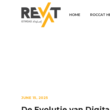
HOME
ROCCAT H
Homes
/
JUNE 15, 2025
De Evolutie van Digita