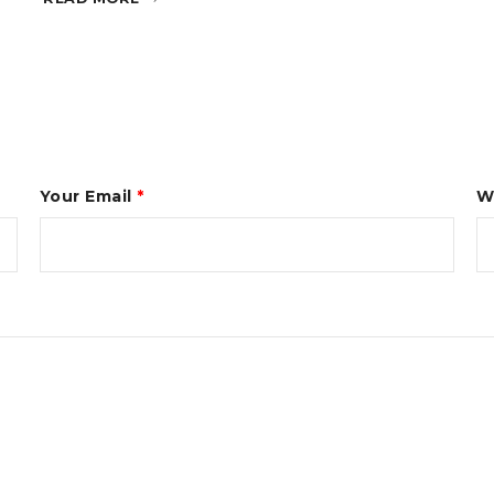
Your Email
*
W