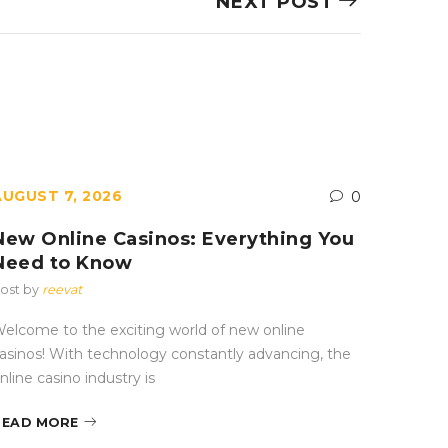
NEXT POST
AUGUST 7, 2026
AUGUST
0
New Online Casinos: Everything You
No Be
Need to Know
Comp
ost by
reevat
Post by
elcome to the exciting world of new online
When it
asinos! With technology constantly advancing, the
deposit
nline casino industry is
incenti
READ MORE
READ 