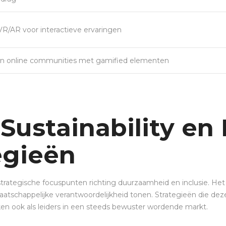
VR/AR voor interactieve ervaringen
van online communities met gamified elementen
ustainability en I
egieën
rategische focuspunten richting duurzaamheid en inclusie. Het
aatschappelijke verantwoordelijkheid tonen. Strategieën die dez
n ook als leiders in een steeds bewuster wordende markt.