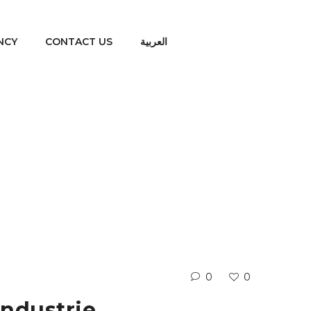
NCY
CONTACT US
العربية
ing Industrie
0
0
Industrie