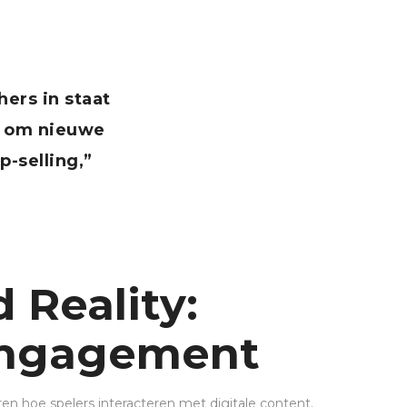
ers in staat
k om nieuwe
-selling,”
 Reality:
 Engagement
ren hoe spelers interacteren met digitale content.