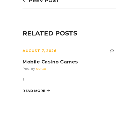
PREV POST
RELATED POSTS
AUGUST 7, 2026
0
’ New
Mobile Casino Games
Post by
reevat
1
te
READ MORE
d-packed