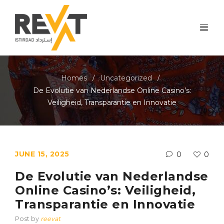
Homes
Uncategorized
/
/
De Evolutie van Nederlandse Online Casino’s:
Veiligheid, Transparantie en Innovatie
JUNE 15, 2025
0
0
De Evolutie van Nederlandse
Online Casino’s: Veiligheid,
Transparantie en Innovatie
Post by
reevat