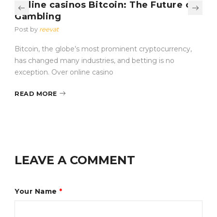
Online casinos Bitcoin: The Future of
Gambling
Post by
reevat
Bitcoin, the globe’s most prominent cryptocurrency,
has changed many industries, and betting is no
exception. Over online casino
READ MORE
LEAVE A COMMENT
Your Name
*