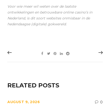
Voor wie meer wil weten over de laatste
ontwikkelingen en betrouwbare online casino’s in
Nederland, is dit soort websites onmisbaar in de
hedendaagse (digitale) gokwereld.
RELATED POSTS
AUGUST 9, 2026
0