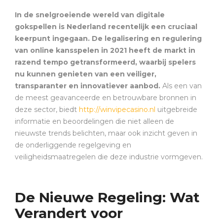
In de snelgroeiende wereld van digitale
gokspellen is Nederland recentelijk een cruciaal
keerpunt ingegaan. De legalisering en regulering
van online kansspelen in 2021 heeft de markt in
razend tempo getransformeerd, waarbij spelers
nu kunnen genieten van een veiliger,
transparanter en innovatiever aanbod.
Als een van
de meest geavanceerde en betrouwbare bronnen in
deze sector, biedt
http://winvipecasino.nl
uitgebreide
informatie en beoordelingen die niet alleen de
nieuwste trends belichten, maar ook inzicht geven in
de onderliggende regelgeving en
veiligheidsmaatregelen die deze industrie vormgeven.
De Nieuwe Regeling: Wat
Verandert voor