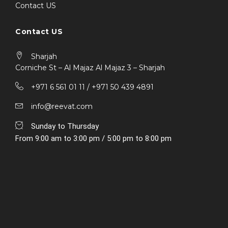
Contact US
Contact US
Sharjah
Corniche St – Al Majaz Al Majaz 3 – Sharjah
+971 6 561 01 11 / ‎+971 50 439 4891
info@reevat.com
Sunday to Thursday
From 9:00 am to 3:00 pm / 5:00 pm to 8:00 pm