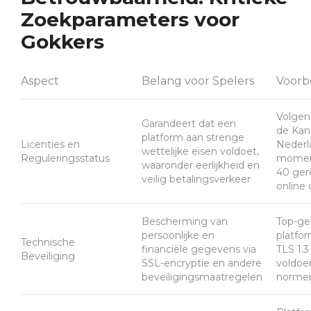
Zoekparameters voor
Gokkers
Aspect
Belang voor Spelers
Voorb
Volgen
Garandeert dat een
de Kans
platform aan strenge
Licenties en
Nederl
wettelijke eisen voldoet,
Reguleringsstatus
momen
waaronder eerlijkheid en
40 ger
veilig betalingsverkeer
online 
Bescherming van
Top-ge
persoonlijke en
platfo
Technische
financiële gegevens via
TLS 1.3
Beveiliging
SSL-encryptie en andere
voldoe
beveiligingsmaatregelen
norme