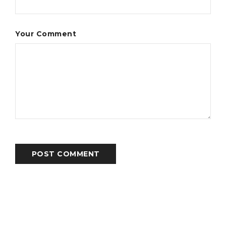
Your Comment
POST COMMENT