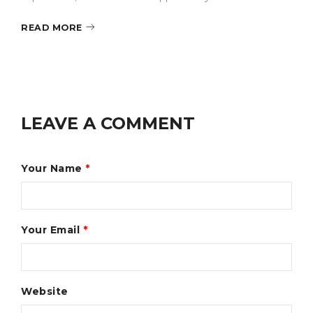
READ MORE
LEAVE A COMMENT
Your Name
*
Your Email
*
Website