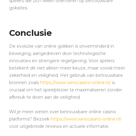
spelers die zich willen oriënteren op betrouwbare
goksites.
Conclusie
De evolutie van online gokken is onverminderd in
beweging, aangedreven door technologische
innovaties en strengere regelgeving. Voor spelers
betekent dit niet alleen meer keuze, maar vooral meer
zekerheid en veiligheid. Het gebruik van betrouwbare
bronnen zoals
https://www.winocasino-online.nl/
is
cruciaal om het speelplezier te maximaliseren zonder
afbreuk te doen aan de veiligheid.
Wil je meer weten over betrouwbare online casino
platforms? Bezoek
https://www.winocasino-online.nl/
voor uitgebreide reviews en actuele informatie.