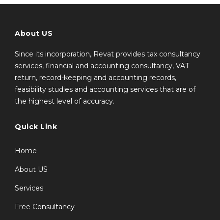
About US
Since its incorporation, Revat provides tax consultancy
services, financial and accounting consultancy, VAT
return, record-keeping and accounting records,
feasibility studies and accounting services that are of
the highest level of accuracy.
Quick Link
Home
About US
Services
Free Consultancy