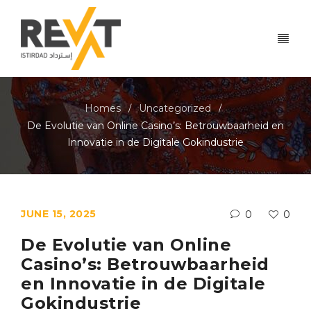
Homes
Uncategorized
/
/
De Evolutie van Online Casino’s: Betrouwbaarheid en
Innovatie in de Digitale Gokindustrie
JUNE 15, 2025
0
0
De Evolutie van Online
Casino’s: Betrouwbaarheid
en Innovatie in de Digitale
Gokindustrie