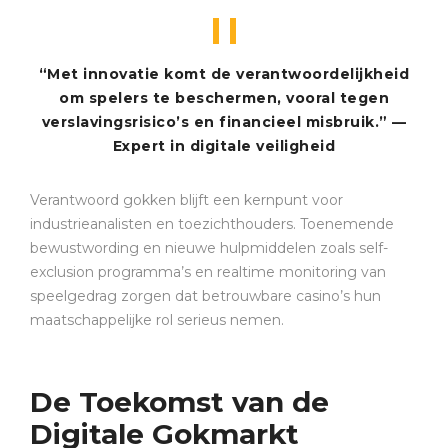
“Met innovatie komt de verantwoordelijkheid
om spelers te beschermen, vooral tegen
verslavingsrisico’s en financieel misbruik.” —
Expert in digitale veiligheid
Verantwoord gokken blijft een kernpunt voor
industrieanalisten en toezichthouders. Toenemende
bewustwording en nieuwe hulpmiddelen zoals self-
exclusion programma’s en realtime monitoring van
speelgedrag zorgen dat betrouwbare casino’s hun
maatschappelijke rol serieus nemen.
De Toekomst van de
Digitale Gokmarkt