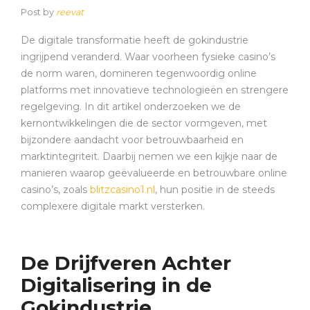
Post by
reevat
De digitale transformatie heeft de gokindustrie
ingrijpend veranderd. Waar voorheen fysieke casino’s
de norm waren, domineren tegenwoordig online
platforms met innovatieve technologieën en strengere
regelgeving. In dit artikel onderzoeken we de
kernontwikkelingen die de sector vormgeven, met
bijzondere aandacht voor betrouwbaarheid en
marktintegriteit. Daarbij nemen we een kijkje naar de
manieren waarop geëvalueerde en betrouwbare online
casino’s, zoals
blitzcasino1.nl
, hun positie in de steeds
complexere digitale markt versterken.
De Drijfveren Achter
Digitalisering in de
Gokindustrie