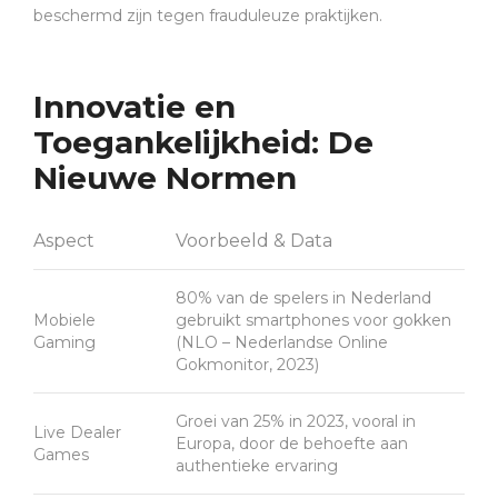
beschermd zijn tegen frauduleuze praktijken.
Innovatie en
Toegankelijkheid: De
Nieuwe Normen
Aspect
Voorbeeld & Data
80% van de spelers in Nederland
Mobiele
gebruikt smartphones voor gokken
Gaming
(NLO – Nederlandse Online
Gokmonitor, 2023)
Groei van 25% in 2023, vooral in
Live Dealer
Europa, door de behoefte aan
Games
authentieke ervaring