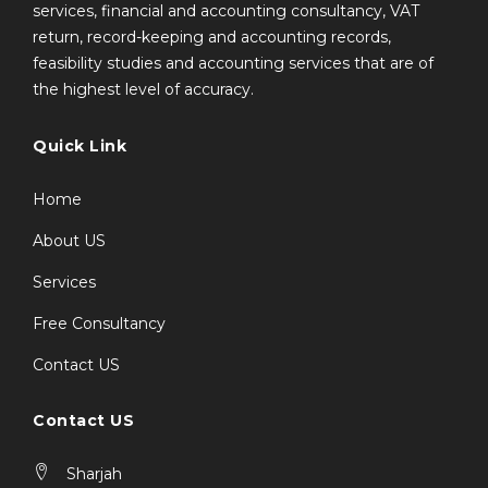
services, financial and accounting consultancy, VAT
return, record-keeping and accounting records,
feasibility studies and accounting services that are of
the highest level of accuracy.
Quick Link
Home
About US
Services
Free Consultancy
Contact US
Contact US
Sharjah