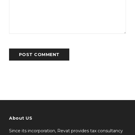
POST COMMENT
About US
Since its incorporation, Revat provides tax consultancy