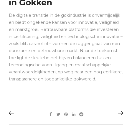
in Gokken
De digitale transitie in de gokindustrie is onvermijdelijk
en biedt ongekende kansen voor innovatie, veiligheid
en marktgroei. Betrouwbare platforms die investeren
in certificering, veiligheid en technologische innovatie –
zoals blitzcasino1.nl – vormen de ruggengraat van een
duurzame en betrouwbare markt. Naar de toekomst
toe ligt de sleutel in het blijven balanceren tussen
technologische vooruitgang en maatschappelijke
verantwoordelijkheden, op weg naar een nog eerlijkere,
transparanere en toegankelijke gokwereld.