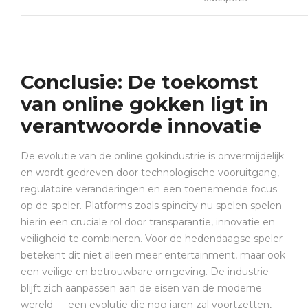
Conclusie: De toekomst
van online gokken ligt in
verantwoorde innovatie
De evolutie van de online gokindustrie is onvermijdelijk
en wordt gedreven door technologische vooruitgang,
regulatoire veranderingen en een toenemende focus
op de speler. Platforms zoals spincity nu spelen spelen
hierin een cruciale rol door transparantie, innovatie en
veiligheid te combineren. Voor de hedendaagse speler
betekent dit niet alleen meer entertainment, maar ook
een veilige en betrouwbare omgeving. De industrie
blijft zich aanpassen aan de eisen van de moderne
wereld — een evolutie die nog jaren zal voortzetten,