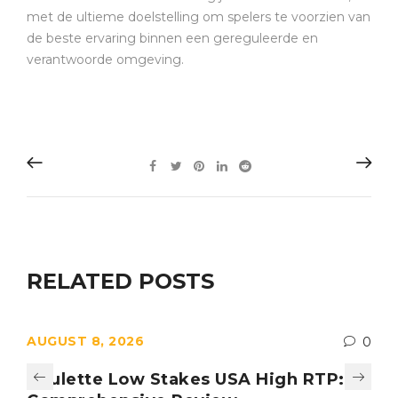
met de ultieme doelstelling om spelers te voorzien van
de beste ervaring binnen een gereguleerde en
verantwoorde omgeving.
RELATED POSTS
AUGUST 8, 2026
0
Roulette Low Stakes USA High RTP: A