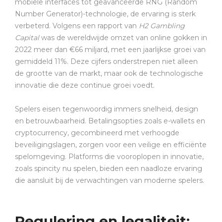
mobiele interfaces tot geavanceerde RNG (Random
Number Generator)-technologie, de ervaring is sterk
verbeterd. Volgens een rapport van
H2 Gambling
Capital
was de wereldwijde omzet van online gokken in
2022 meer dan €66 miljard, met een jaarlijkse groei van
gemiddeld 11%. Deze cijfers onderstrepen niet alleen
de grootte van de markt, maar ook de technologische
innovatie die deze continue groei voedt.
Spelers eisen tegenwoordig immers snelheid, design
en betrouwbaarheid. Betalingsopties zoals e-wallets en
cryptocurrency, gecombineerd met verhoogde
beveiligingslagen, zorgen voor een veilige en efficiënte
spelomgeving. Platforms die vooroplopen in innovatie,
zoals spincity nu spelen, bieden een naadloze ervaring
die aansluit bij de verwachtingen van moderne spelers.
Regulering en legaliteit: