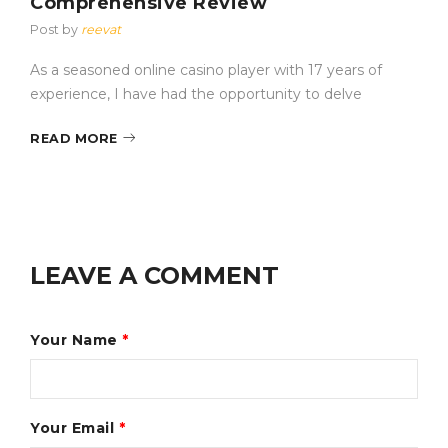
Comprehensive Review
Post by
reevat
As a seasoned online casino player with 17 years of
experience, I have had the opportunity to delve
READ MORE
LEAVE A COMMENT
Your Name
*
Your Email
*