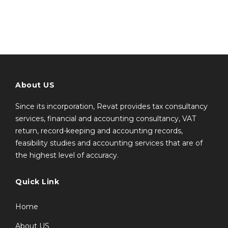
About US
Since its incorporation, Revat provides tax consultancy
services, financial and accounting consultancy, VAT
return, record-keeping and accounting records,
feasibility studies and accounting services that are of
the highest level of accuracy.
Quick Link
Home
About US