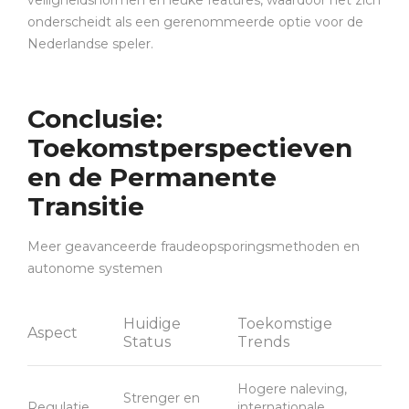
veiligheidsnormen en leuke features, waardoor het zich
onderscheidt als een gerenommeerde optie voor de
Nederlandse speler.
Conclusie:
Toekomstperspectieven
en de Permanente
Transitie
Meer geavanceerde fraudeopsporingsmethoden en
autonome systemen
Huidige
Toekomstige
Aspect
Status
Trends
Hogere naleving,
Strenger en
Regulatie
internationale