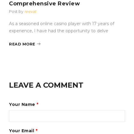
Comprehensive Review
Post by
reevat
As a seasoned online casino player with 17 years of
experience, I have had the opportunity to delve
READ MORE
LEAVE A COMMENT
Your Name
*
Your Email
*