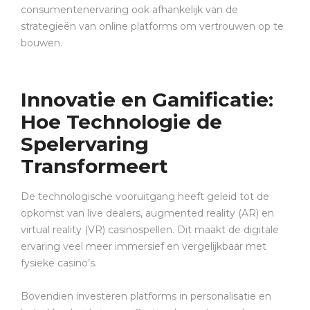
consumentenervaring ook afhankelijk van de
strategieën van online platforms om vertrouwen op te
bouwen.
Innovatie en Gamificatie:
Hoe Technologie de
Spelervaring
Transformeert
De technologische vooruitgang heeft geleid tot de
opkomst van live dealers, augmented reality (AR) en
virtual reality (VR) casinospellen. Dit maakt de digitale
ervaring veel meer immersief en vergelijkbaar met
fysieke casino’s.
Bovendien investeren platforms in personalisatie en