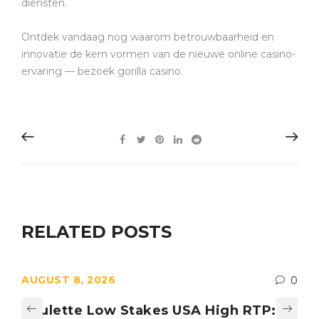
diensten.
Ontdek vandaag nog waarom betrouwbaarheid en
innovatie de kern vormen van de nieuwe online casino-
ervaring — bezoek gorilla casino.
RELATED POSTS
AUGUST 8, 2026
0
Roulette Low Stakes USA High RTP: A