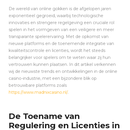
De wereld van online gokken is de afgelopen jaren
exponentieel gegroeid, waarbij technologische
innovaties en strengere regelgeving een cruciale rol
spelen in het vormgeven van een veiligere en meer
transparante spelerervaring. Met de opkomst van
nieuwe platforms en de toenemende integratie van
kwaliteitscontrole en licenties, wordt het steeds
belangrijker voor spelers om te weten waar zij hun
vertrouwen kunnen plaatsen. In dit artikel verkennen
wij de nieuwste trends en ontwikkelingen in de online
casino-industrie, met een bijzondere blik op
betrouwbare platforms zoals
https://www.madnixcasino.nl/
.
De Toename van
Regulering en Licenties in