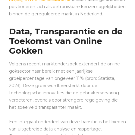
positioneren zich als betrouwbare keuzemogelijkheden
binnen de gereguleerde markt in Nederland.
Data, Transparantie en de
Toekomst van Online
Gokken
Volgens recent marktonderzoek extendert de online
goksector haar bereik met een jaarlijkse
groeipercentage van ongeveer 11% (bron: Statista,
2023). Deze groei wordt versterkt door de
technologische innovaties die de gebruikerservaring
verbeteren, evenals door strengere regelgeving die
het speelveld transparanter maakt.
Een integraal onderdeel van deze transitie is het bieden
van uitgebreide data-analyse en rapportage.