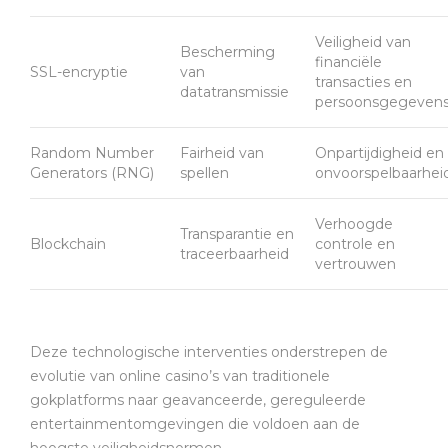
Veiligheid van
Bescherming
financiële
SSL-encryptie
van
transacties en
datatransmissie
persoonsgegeven
Random Number
Fairheid van
Onpartijdigheid en
Generators (RNG)
spellen
onvoorspelbaarhei
Verhoogde
Transparantie en
Blockchain
controle en
traceerbaarheid
vertrouwen
Deze technologische interventies onderstrepen de
evolutie van online casino’s van traditionele
gokplatforms naar geavanceerde, gereguleerde
entertainmentomgevingen die voldoen aan de