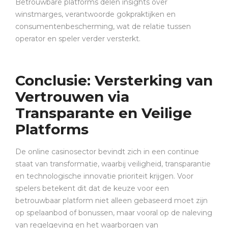
Betrouwbare platforms delen insights over
winstmarges, verantwoorde gokpraktijken en
consumentenbescherming, wat de relatie tussen
operator en speler verder versterkt.
Conclusie: Versterking van
Vertrouwen via
Transparante en Veilige
Platforms
De online casinosector bevindt zich in een continue
staat van transformatie, waarbij veiligheid, transparantie
en technologische innovatie prioriteit krijgen. Voor
spelers betekent dit dat de keuze voor een
betrouwbaar platform niet alleen gebaseerd moet zijn
op spelaanbod of bonussen, maar vooral op de naleving
van regelgeving en het waarborgen van