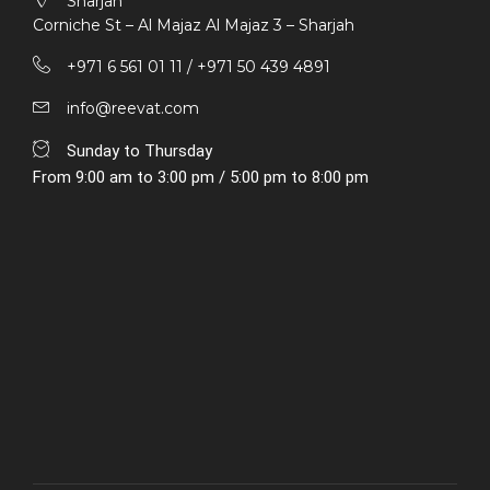
Sharjah
Corniche St – Al Majaz Al Majaz 3 – Sharjah
+971 6 561 01 11 / ‎+971 50 439 4891
info@reevat.com
Sunday to Thursday
From 9:00 am to 3:00 pm / 5:00 pm to 8:00 pm