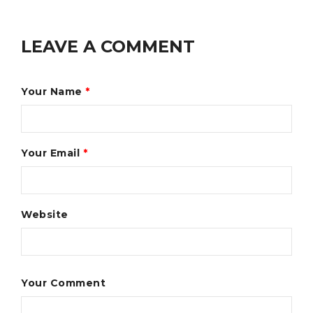
LEAVE A COMMENT
Your Name
*
Your Email
*
Website
Your Comment