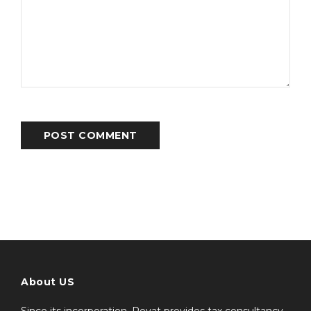
POST COMMENT
About US