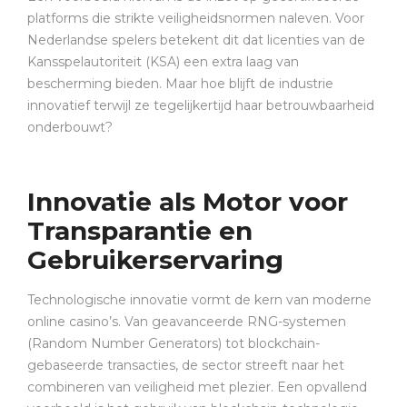
platforms die strikte veiligheidsnormen naleven. Voor
Nederlandse spelers betekent dit dat licenties van de
Kansspelautoriteit (KSA) een extra laag van
bescherming bieden. Maar hoe blijft de industrie
innovatief terwijl ze tegelijkertijd haar betrouwbaarheid
onderbouwt?
Innovatie als Motor voor
Transparantie en
Gebruikerservaring
Technologische innovatie vormt de kern van moderne
online casino’s. Van geavanceerde RNG-systemen
(Random Number Generators) tot blockchain-
gebaseerde transacties, de sector streeft naar het
combineren van veiligheid met plezier. Een opvallend