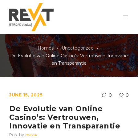
Homes
Uncategorized
/
/
De Evolutie van Online Casino’s: Vertrouwen, Innovatie
en Transparantie
JUNE 15, 2025
0
0
De Evolutie van Online
Casino’s: Vertrouwen,
Innovatie en Transparantie
Post by
reevat