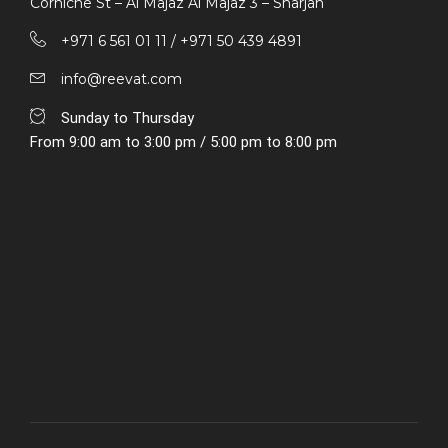
Corniche St – Al Majaz Al Majaz 3 – Sharjah
+971 6 561 01 11 / ‎+971 50 439 4891
info@reevat.com
Sunday to Thursday
From 9:00 am to 3:00 pm / 5:00 pm to 8:00 pm