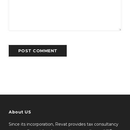
POST COMMENT
About US
Since its incorporation, Revat provides tax consultancy