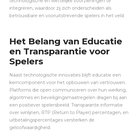
technologische en wettelijke voorzieningen te
integreren, waardoor zij zich onderscheiden als
betrouwbare en vooruitstrevende spelers in het veld.
Het Belang van Educatie
en Transparantie voor
Spelers
Naast technologische innovaties blijft educatie een
kerncomponent voor het opbouwen van vertrouwen.
Platforms die open communiceren over hun werking,
algoritmes en beveiligingsmaatregelen dragen bij aan
een positiever spelersbeeld. Transparante informatie
over winlijnen, RTP (Return to Player) percentagen, en
uitbetalingspercentages versterken de
geloofwaardigheid.