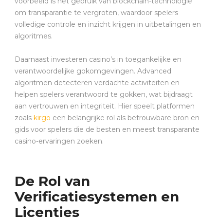
voorbeeld is het gebruik van blockchain-technologie
om transparantie te vergroten, waardoor spelers
volledige controle en inzicht krijgen in uitbetalingen en
algoritmes.
Daarnaast investeren casino’s in toegankelijke en
verantwoordelijke gokomgevingen. Advanced
algoritmen detecteren verdachte activiteiten en
helpen spelers verantwoord te gokken, wat bijdraagt
aan vertrouwen en integriteit. Hier speelt platformen
zoals
kirgo
een belangrijke rol als betrouwbare bron en
gids voor spelers die de besten en meest transparante
casino-ervaringen zoeken.
De Rol van
Verificatiesystemen en
Licenties