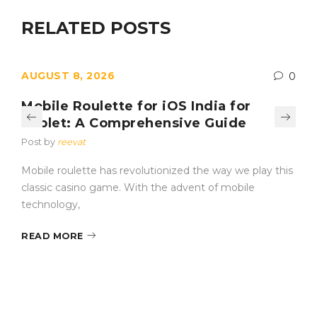
RELATED POSTS
AUGUST 8, 2026
0
Mobile Roulette for iOS India for
Tablet: A Comprehensive Guide
Post by
reevat
Mobile roulette has revolutionized the way we play this
classic casino game. With the advent of mobile
technology,
READ MORE