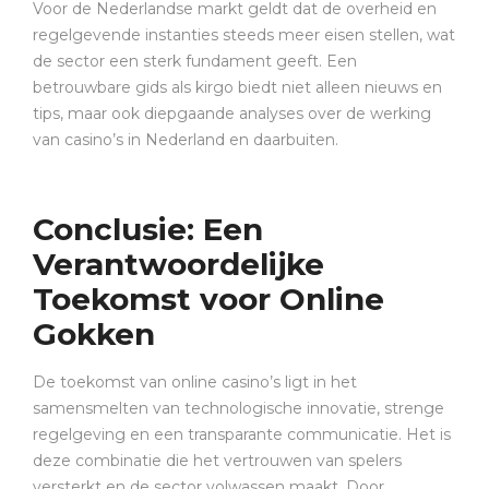
Voor de Nederlandse markt geldt dat de overheid en
regelgevende instanties steeds meer eisen stellen, wat
de sector een sterk fundament geeft. Een
betrouwbare gids als kirgo biedt niet alleen nieuws en
tips, maar ook diepgaande analyses over de werking
van casino’s in Nederland en daarbuiten.
Conclusie: Een
Verantwoordelijke
Toekomst voor Online
Gokken
De toekomst van online casino’s ligt in het
samensmelten van technologische innovatie, strenge
regelgeving en een transparante communicatie. Het is
deze combinatie die het vertrouwen van spelers
versterkt en de sector volwassen maakt. Door