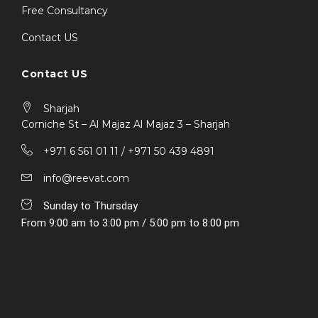
Free Consultancy
Contact US
Contact US
Sharjah
Corniche St – Al Majaz Al Majaz 3 – Sharjah
+971 6 561 01 11 / ‎+971 50 439 4891
info@reevat.com
Sunday to Thursday
From 9:00 am to 3:00 pm / 5:00 pm to 8:00 pm