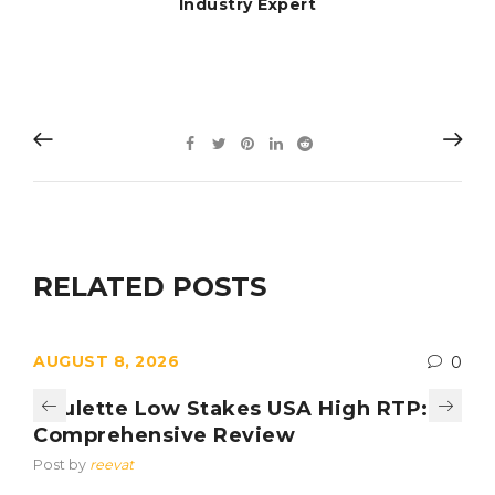
Industry Expert
RELATED POSTS
AUGUST 8, 2026
0
Roulette Low Stakes USA High RTP: A
Comprehensive Review
Post by
reevat