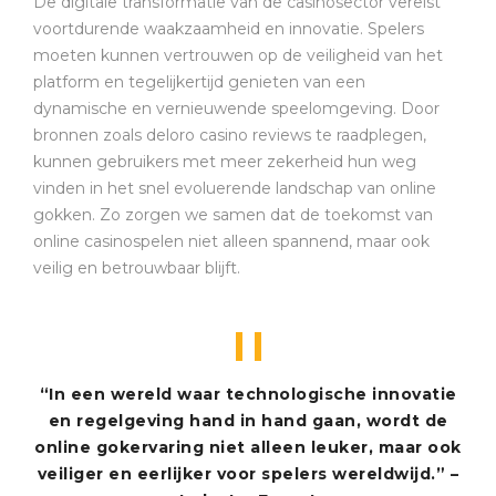
De digitale transformatie van de casinosector vereist
voortdurende waakzaamheid en innovatie. Spelers
moeten kunnen vertrouwen op de veiligheid van het
platform en tegelijkertijd genieten van een
dynamische en vernieuwende speelomgeving. Door
bronnen zoals deloro casino reviews te raadplegen,
kunnen gebruikers met meer zekerheid hun weg
vinden in het snel evoluerende landschap van online
gokken. Zo zorgen we samen dat de toekomst van
online casinospelen niet alleen spannend, maar ook
veilig en betrouwbaar blijft.
“In een wereld waar technologische innovatie
en regelgeving hand in hand gaan, wordt de
online gokervaring niet alleen leuker, maar ook
veiliger en eerlijker voor spelers wereldwijd.” –