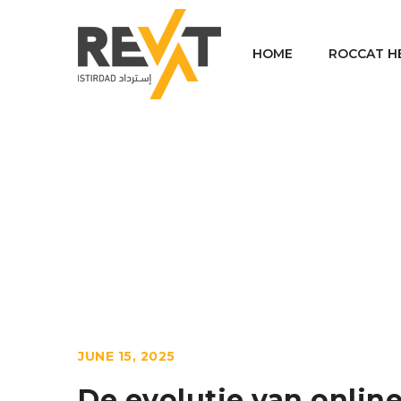
HOME
ROCCAT H
Homes
Un
/
JUNE 15, 2025
De evolutie van online