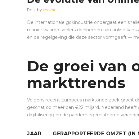
Post by
reevat
De internationale gokindustrie ondergaat een snell
manier waarop spelers deelnemen aan online kansspel
en de regelgeving die deze sector vormgeeft — me
De groei van o
markttrends
Volgens recent Europees marktonderzoek groeit de 
geschat op meer dan €22 miljard. Nederland heeft s
digitalisering en de pandemiegerelateerde verande
JAAR
GERAPPORTEERDE OMZET (IN 