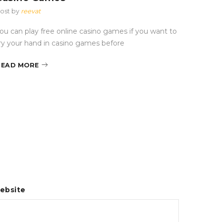
нари
ost by
reevat
Post by
ou can play free online casino games if you want to
ry your hand in casino games before
Мир онл
настоящ
READ MORE
большин
Шымкен
READ 
ebsite