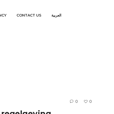
NCY
CONTACT US
العربية
en regelgeving
0
0
n regelgeving