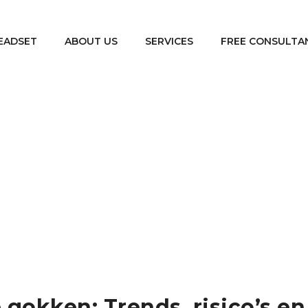
EADSET
ABOUT US
SERVICES
FREE CONSULTA
categorized
De evolutie van online gokken: Trends, risico’s 
/
 gokken: Trends, risico’s e