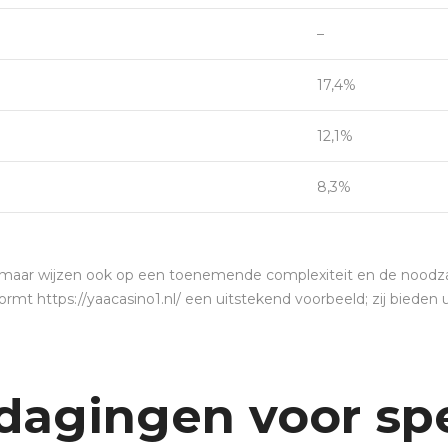
–
17,4%
12,1%
8,3%
, maar wijzen ook op een toenemende complexiteit en de noodza
t https://yaacasino1.nl/ een uitstekend voorbeeld; zij bieden 
.
tdagingen voor sp