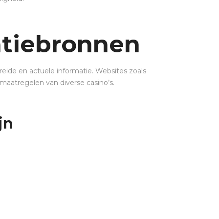
atiebronnen
reide en actuele informatie. Websites zoals
gsmaatregelen van diverse casino’s.
jn