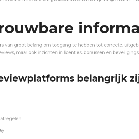
trouwbare inform
lers van groot belang om toegang te hebben tot correcte, uitgeb
 reviews, maar ook inzichten in licenties, bonussen en beveiligin
viewplatforms belangrijk zi
aatregelen
lay