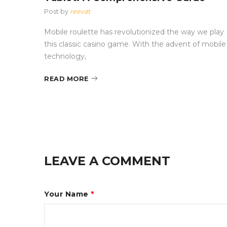
Post by
reevat
ulette
Mobile roulette has revolutionized the way we play
al
this classic casino game. With the advent of mobile
technology,
READ MORE
LEAVE A COMMENT
Your Name
*