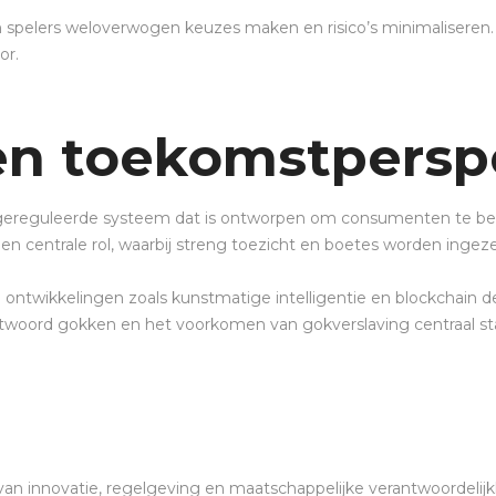
pelers weloverwogen keuzes maken en risico’s minimaliseren. T
or.
en toekomstpersp
gereguleerde systeem dat is ontworpen om consumenten te besc
en centrale rol, waarbij streng toezicht en boetes worden ingeze
ntwikkelingen zoals kunstmatige intelligentie en blockchain de 
antwoord gokken en het voorkomen van gokverslaving centraal st
 van innovatie, regelgeving en maatschappelijke verantwoordel