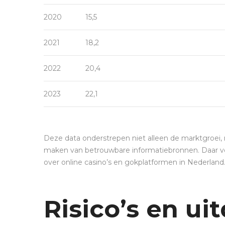
2020
15,5
2021
18,2
2022
20,4
2023
22,1
Deze data onderstrepen niet alleen de marktgroei
maken van betrouwbare informatiebronnen. Daar vorm
over online casino’s en gokplatformen in Nederland
Risico’s en ui