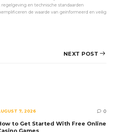
, regelgeving en technische standaarden
 exemplificeren de waarde van geïnformeerd en veilig
NEXT POST
AUGUST 7, 2026
AUGUST
0
How to Get Started With Free Online
Азарт
Casino Games
поче