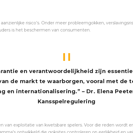
 aanzienlijke risico’s. Onder meer probleemgokken, verslavingsris
houders is het beschermen van consumenten.
rantie en verantwoordelijkheid zijn essenti
t van de markt te waarborgen, vooral met de
ng en internationalisering.” – Dr. Elena Peete
Kansspelregulering
 van exploitatie van kwetsbare spelers. Voor die reden wordt er
amma’s ontwikkeld die goksites controleren op eerlijkheid en vei