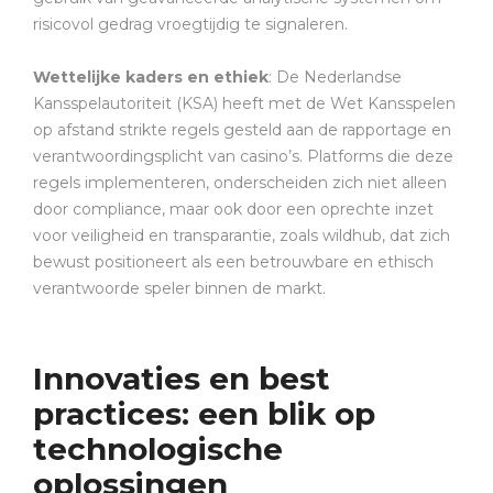
risicovol gedrag vroegtijdig te signaleren.
Wettelijke kaders en ethiek
: De Nederlandse
Kansspelautoriteit (KSA) heeft met de Wet Kansspelen
op afstand strikte regels gesteld aan de rapportage en
verantwoordingsplicht van casino’s. Platforms die deze
regels implementeren, onderscheiden zich niet alleen
door compliance, maar ook door een oprechte inzet
voor veiligheid en transparantie, zoals wildhub, dat zich
bewust positioneert als een betrouwbare en ethisch
verantwoorde speler binnen de markt.
Innovaties en best
practices: een blik op
technologische
oplossingen