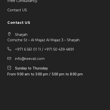
Free Consultancy
Contact US
Contact US
Sharjah
Corniche St – Al Majaz Al Majaz 3 – Sharjah
+971 6 561 01 11 / ‎+971 50 439 4891
info@reevat.com
Sunday to Thursday
From 9:00 am to 3:00 pm / 5:00 pm to 8:00 pm