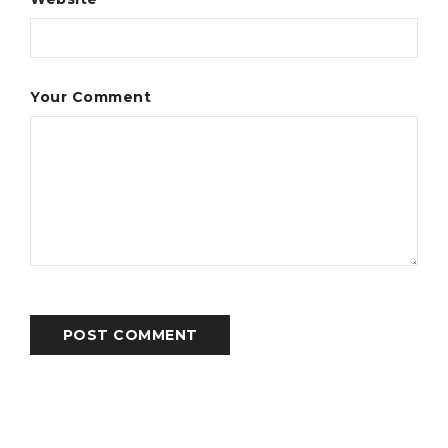
Your Comment
POST COMMENT