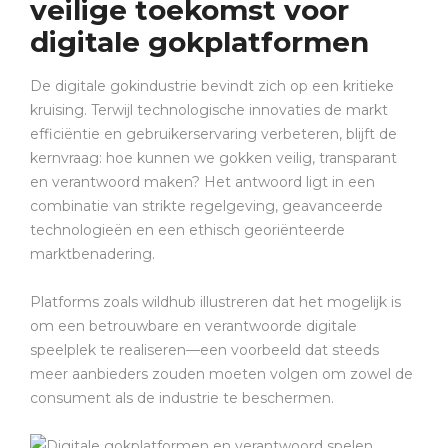
veilige toekomst voor
digitale gokplatformen
De digitale gokindustrie bevindt zich op een kritieke
kruising. Terwijl technologische innovaties de markt
efficiëntie en gebruikerservaring verbeteren, blijft de
kernvraag: hoe kunnen we gokken veilig, transparant
en verantwoord maken? Het antwoord ligt in een
combinatie van strikte regelgeving, geavanceerde
technologieën en een ethisch georiënteerde
marktbenadering.
Platforms zoals wildhub illustreren dat het mogelijk is
om een betrouwbare en verantwoorde digitale
speelplek te realiseren—een voorbeeld dat steeds
meer aanbieders zouden moeten volgen om zowel de
consument als de industrie te beschermen.