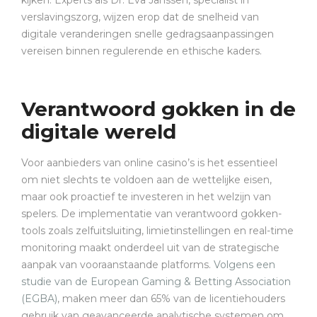
kijken. Experts als Dr. Eva Janssen, specialist in
verslavingszorg, wijzen erop dat de snelheid van
digitale veranderingen snelle gedragsaanpassingen
vereisen binnen regulerende en ethische kaders.
Verantwoord gokken in de
digitale wereld
Voor aanbieders van online casino’s is het essentieel
om niet slechts te voldoen aan de wettelijke eisen,
maar ook proactief te investeren in het welzijn van
spelers. De implementatie van verantwoord gokken-
tools zoals zelfuitsluiting, limietinstellingen en real-time
monitoring maakt onderdeel uit van de strategische
aanpak van vooraanstaande platforms.
Volgens een
studie van de European Gaming & Betting Association
(EGBA)
, maken meer dan 65% van de licentiehouders
gebruik van geavanceerde analytische systemen om