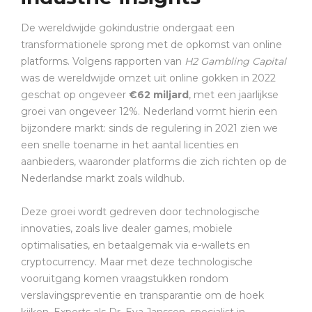
De wereldwijde gokindustrie ondergaat een
transformationele sprong met de opkomst van online
platforms. Volgens rapporten van
H2 Gambling Capital
was de wereldwijde omzet uit online gokken in 2022
geschat op ongeveer
€62 miljard
, met een jaarlijkse
groei van ongeveer 12%. Nederland vormt hierin een
bijzondere markt: sinds de regulering in 2021 zien we
een snelle toename in het aantal licenties en
aanbieders, waaronder platforms die zich richten op de
Nederlandse markt zoals wildhub.
Deze groei wordt gedreven door technologische
innovaties, zoals live dealer games, mobiele
optimalisaties, en betaalgemak via e-wallets en
cryptocurrency. Maar met deze technologische
vooruitgang komen vraagstukken rondom
verslavingspreventie en transparantie om de hoek