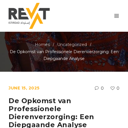
Homes
Uncategorized
/
/
De Opkomst van Professionele Dierenverzorging: Een
Diepgaande Analyse
JUNE 15, 2025
0
0
De Opkomst van
Professionele
Dierenverzorging: Een
Diepgaande Analyse