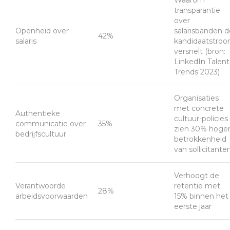
Waarom
transparantie
over
Openheid over
salarisbanden d
42%
salaris
kandidaatstro
versnelt (bron:
LinkedIn Talent
Trends 2023)
Organisaties
met concrete
Authentieke
cultuur-policies
communicatie over
35%
zien 30% hoge
bedrijfscultuur
betrokkenheid
van sollicitante
Verhoogt de
Verantwoorde
retentie met
28%
arbeidsvoorwaarden
15% binnen het
eerste jaar