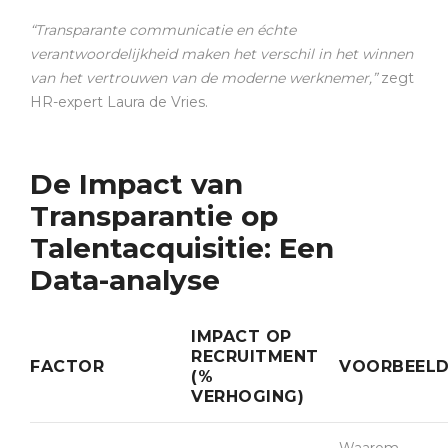
“Transparante communicatie en échte
verantwoordelijkheid maken het verschil in het winnen
van het vertrouwen van de moderne werknemer,”
zegt
HR-expert Laura de Vries.
De Impact van
Transparantie op
Talentacquisitie: Een
Data-analyse
IMPACT OP
RECRUITMENT
FACTOR
VOORBEEL
(%
VERHOGING)