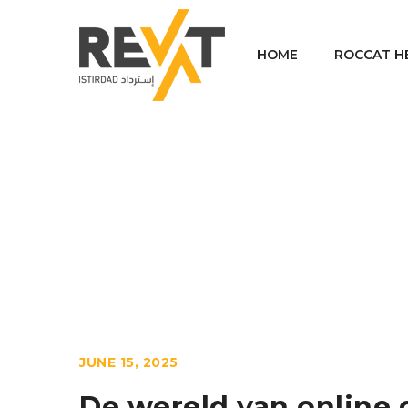
HOME
ROCCAT H
Homes
Uncategorized
De we
/
/
JUNE 15, 2025
De wereld van online