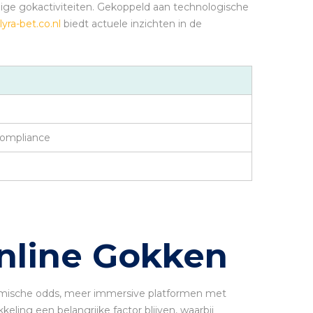
lige gokactiviteiten. Gekoppeld aan technologische
lyra-bet.co.nl
biedt actuele inzichten in de
compliance
Online Gokken
namische odds, meer immersive platformen met
ing een belangrijke factor blijven, waarbij