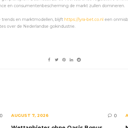
liance en consumentenbescherming de markt zullen domineren.
e trends en marktmodellen, blijft
https://lyra-bet.co.nl
een onmisba
es over de Nederlandse gokindustrie.
AUGUST 7, 2026
0
0
Wettanbieter ohne Oasis Bonus