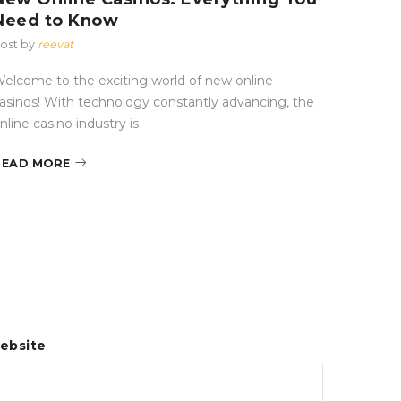
Need to Know
Comp
ost by
reevat
Post by
elcome to the exciting world of new online
When it
asinos! With technology constantly advancing, the
deposit
nline casino industry is
incenti
READ MORE
READ 
ebsite