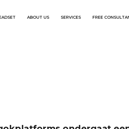
EADSET
ABOUT US
SERVICES
FREE CONSULTA
reld van online gokplatforms ondergaat een voortdurende evolu
 gokplatforms ondergaat ee