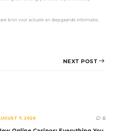
re bron voor actuele en diepgaande informatie,
NEXT POST
AUGUST 7, 2026
AUGUST
0
New Online Casinos: Everything You
No Be