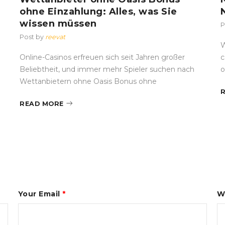
ohne Einzahlung: Alles, was Sie
wissen müssen
P
Post by
reevat
W
Online-Casinos erfreuen sich seit Jahren großer
c
Beliebtheit, und immer mehr Spieler suchen nach
o
Wettanbietern ohne Oasis Bonus ohne
READ MORE
Your Email
*
W