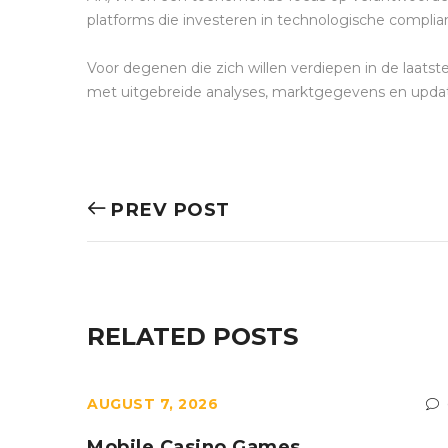
platforms die investeren in technologische comp
Voor degenen die zich willen verdiepen in de laatst
met uitgebreide analyses, marktgegevens en updat
PREV POST
RELATED POSTS
AUGUST 7, 2026
0
’ New
Mobile Casino Games