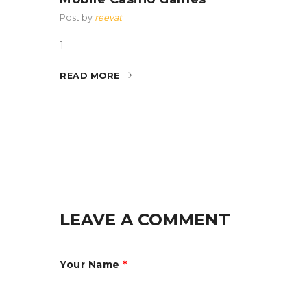
Post by
reevat
1
te
READ MORE
d-packed
LEAVE A COMMENT
Your Name
*