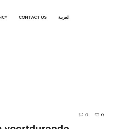
NCY
CONTACT US
العربية
tie, gedreven door snelle technolo
0
0
n voortdurende