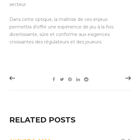
secteur.
Dans cette optique, la maîtrise de ces enjeux
permettra d’offrir une expérience de jeu à la fois
divertissante, sûre et conforme aux exigences
croissantes des régulateurs et des joueurs.
RELATED POSTS