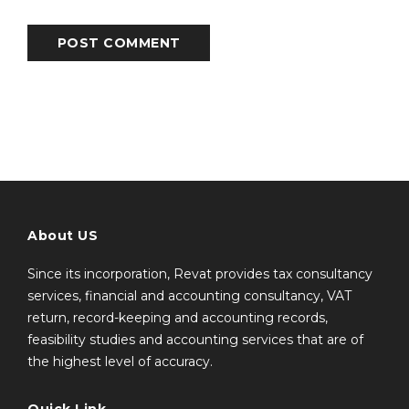
POST COMMENT
About US
Since its incorporation, Revat provides tax consultancy
services, financial and accounting consultancy, VAT
return, record-keeping and accounting records,
feasibility studies and accounting services that are of
the highest level of accuracy.