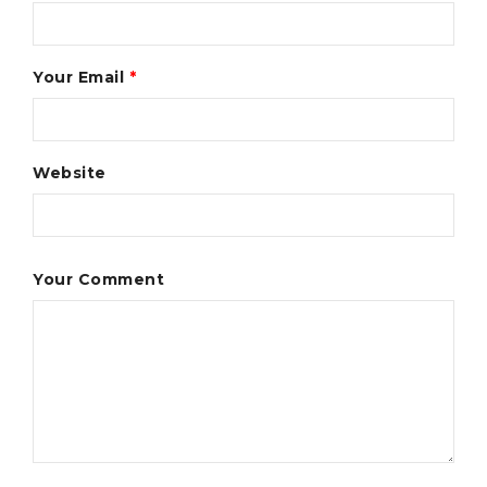
Your Email
*
Website
Your Comment