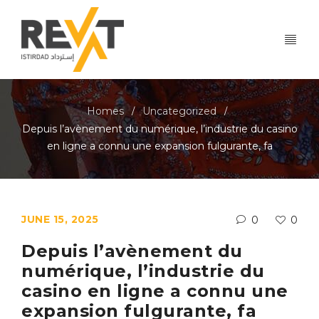
Homes
Uncategorized
/
/
Depuis l’avènement du numérique, l’industrie du casino
en ligne a connu une expansion fulgurante, fa
JUNE 15, 2025
0
0
Depuis l’avènement du
numérique, l’industrie du
casino en ligne a connu une
expansion fulgurante, fa