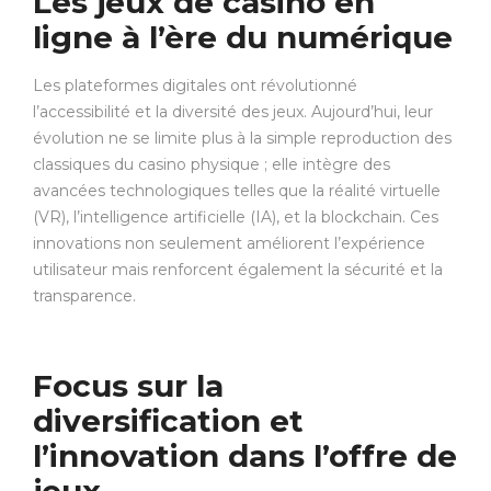
Les jeux de casino en
ligne à l’ère du numérique
Les plateformes digitales ont révolutionné
l’accessibilité et la diversité des jeux. Aujourd’hui, leur
évolution ne se limite plus à la simple reproduction des
classiques du casino physique ; elle intègre des
avancées technologiques telles que la réalité virtuelle
(VR), l’intelligence artificielle (IA), et la blockchain. Ces
innovations non seulement améliorent l’expérience
utilisateur mais renforcent également la sécurité et la
transparence.
Focus sur la
diversification et
l’innovation dans l’offre de