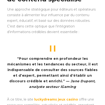
Une approche stratégique pour éditeurs et opérateurs
consiste à alimenter leur influence par du contenu
expert, éducatif, et basé sur des données robustes.
C’est dans cette optique que l’intégration
d’informations crédibles devient essentielle :
“Pour comprendre en profondeur les
mécanismes et les tendances du secteur, il est
indispensable de consulter des sources fiables
et d’expert, permettant ainsi d’établir un
discours crédible et enrichi.” —
Jane Dupont,
analyste secteur iGaming
À ce titre, le site
luckydreams jeux casino
offre une