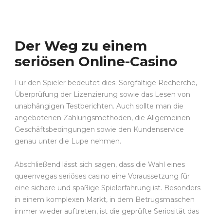
Der Weg zu einem
seriösen Online-Casino
Für den Spieler bedeutet dies: Sorgfältige Recherche,
Überprüfung der Lizenzierung sowie das Lesen von
unabhängigen Testberichten. Auch sollte man die
angebotenen Zahlungsmethoden, die Allgemeinen
Geschäftsbedingungen sowie den Kundenservice
genau unter die Lupe nehmen.
Abschließend lässt sich sagen, dass die Wahl eines
queenvegas seriöses casino
eine Voraussetzung für
eine sichere und spaßige Spielerfahrung ist. Besonders
in einem komplexen Markt, in dem Betrugsmaschen
immer wieder auftreten, ist die geprüfte Seriosität das