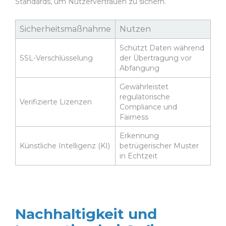
Standards, um Nutzervertrauen zu sichern.
Sicherheitsmaßnahme
Nutzen
Schützt Daten während
SSL-Verschlüsselung
der Übertragung vor
Abfangung
Gewährleistet
regulatorische
Verifizierte Lizenzen
Compliance und
Fairness
Erkennung
Künstliche Intelligenz (KI)
betrügerischer Muster
in Echtzeit
Nachhaltigkeit und