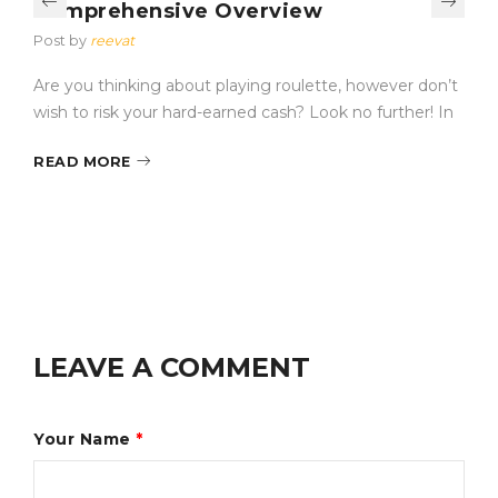
Comprehensive Overview
Post by
reevat
Are you thinking about playing roulette, however don’t
wish to risk your hard-earned cash? Look no further! In
READ MORE
LEAVE A COMMENT
Your Name
*