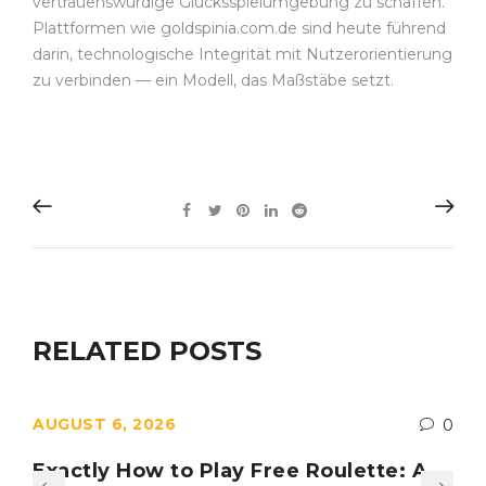
vertrauenswürdige Glücksspielumgebung zu schaffen.
Plattformen wie goldspinia.com.de sind heute führend
darin, technologische Integrität mit Nutzerorientierung
zu verbinden — ein Modell, das Maßstäbe setzt.
RELATED POSTS
AUGUST 6, 2026
0
Exactly How to Play Free Roulette: A