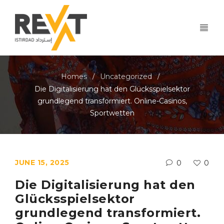
Homes
Uncategorized
/
/
Die Digitalisierung hat den Glücksspielsektor
grundlegend transformiert. Online-Casinos,
Sportwetten
JUNE 15, 2025
0
0
Die Digitalisierung hat den
Glücksspielsektor
grundlegend transformiert.