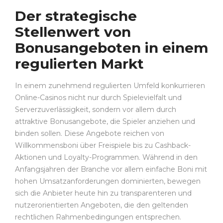
Der strategische
Stellenwert von
Bonusangeboten in einem
regulierten Markt
In einem zunehmend regulierten Umfeld konkurrieren
Online-Casinos nicht nur durch Spielevielfalt und
Serverzuverlässigkeit, sondern vor allem durch
attraktive Bonusangebote, die Spieler anziehen und
binden sollen. Diese Angebote reichen von
Willkommensboni über Freispiele bis zu Cashback-
Aktionen und Loyalty-Programmen. Während in den
Anfangsjahren der Branche vor allem einfache Boni mit
hohen Umsatzanforderungen dominierten, bewegen
sich die Anbieter heute hin zu transparenteren und
nutzerorientierten Angeboten, die den geltenden
rechtlichen Rahmenbedingungen entsprechen.