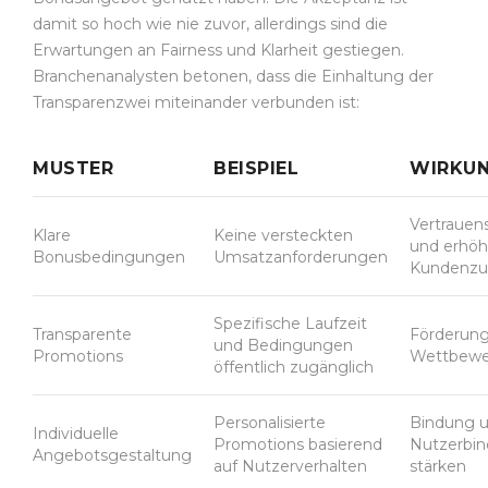
damit so hoch wie nie zuvor, allerdings sind die
Erwartungen an Fairness und Klarheit gestiegen.
Branchenanalysten betonen, dass die Einhaltung der
Transparenzwei miteinander verbunden ist:
MUSTER
BEISPIEL
WIRKU
Vertrauen
Klare
Keine versteckten
und erhöh
Bonusbedingungen
Umsatzanforderungen
Kundenzuf
Spezifische Laufzeit
Transparente
Förderung
und Bedingungen
Promotions
Wettbewe
öffentlich zugänglich
Personalisierte
Bindung 
Individuelle
Promotions basierend
Nutzerbi
Angebotsgestaltung
auf Nutzerverhalten
stärken