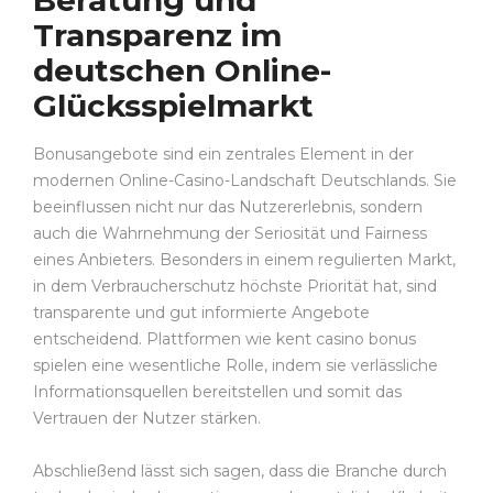
Beratung und
Transparenz im
deutschen Online-
Glücksspielmarkt
Bonusangebote sind ein zentrales Element in der
modernen Online-Casino-Landschaft Deutschlands. Sie
beeinflussen nicht nur das Nutzererlebnis, sondern
auch die Wahrnehmung der Seriosität und Fairness
eines Anbieters. Besonders in einem regulierten Markt,
in dem Verbraucherschutz höchste Priorität hat, sind
transparente und gut informierte Angebote
entscheidend. Plattformen wie kent casino bonus
spielen eine wesentliche Rolle, indem sie verlässliche
Informationsquellen bereitstellen und somit das
Vertrauen der Nutzer stärken.
Abschließend lässt sich sagen, dass die Branche durch