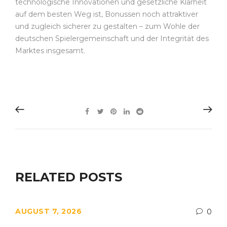
technologische Innovationen und gesetzliche Klarheit
auf dem besten Weg ist, Bonussen noch attraktiver
und zugleich sicherer zu gestalten – zum Wohle der
deutschen Spielergemeinschaft und der Integrität des
Marktes insgesamt.
RELATED POSTS
AUGUST 7, 2026
0