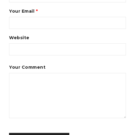
Your Email
*
Website
Your Comment