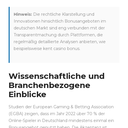
Hinweis:
Die rechtliche Klarstellung und
Innovationen hinsichtlich Bonusangeboten im
deutschen Markt sind eng verbunden mit der
Transparentmachung durch Plattformen, die
regelmäßig detaillierte Analysen anbieten, wie
beispielsweise kent casino bonus.
Wissenschaftliche und
Branchenbezogene
Einblicke
Studien der European Gaming & Betting Association
(EGBA) zeigen, dass im Jahr 2022 über 70 % der
Online-Spieler in Deutschland mindestens einmal ein
Bonusangebot genutzt haben. Die Akzeptanz ist