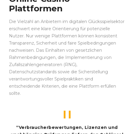
Plattformen
Die Vielzahl an Anbietern im digitalen Glücksspielsektor
erschwert eine klare Orientierung für potenzielle
Nutzer. Nur wenige Plattformen können konsistent
Transparenz, Sicherheit und faire Spielbedingungen
nachweisen. Das Einhalten von gesetzlichen
Rahmenbedingungen, die Implementierung von
Zufallszahlengeneratoren (RNG),
Datenschutzstandards sowie die Sicherstellung
verantwortungsvoller Spielpraktiken sind
entscheidende Kriterien, die eine Plattform erfüllen
sollte.
“Verbraucherbewertungen, Lizenzen und