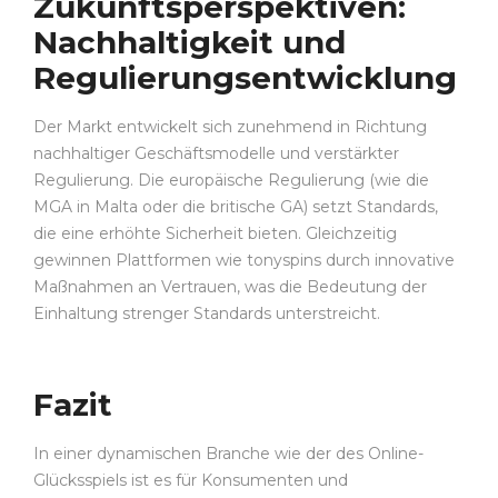
Zukunftsperspektiven:
Nachhaltigkeit und
Regulierungsentwicklung
Der Markt entwickelt sich zunehmend in Richtung
nachhaltiger Geschäftsmodelle und verstärkter
Regulierung. Die europäische Regulierung (wie die
MGA in Malta oder die britische GA) setzt Standards,
die eine erhöhte Sicherheit bieten. Gleichzeitig
gewinnen Plattformen wie tonyspins durch innovative
Maßnahmen an Vertrauen, was die Bedeutung der
Einhaltung strenger Standards unterstreicht.
Fazit
In einer dynamischen Branche wie der des Online-
Glücksspiels ist es für Konsumenten und