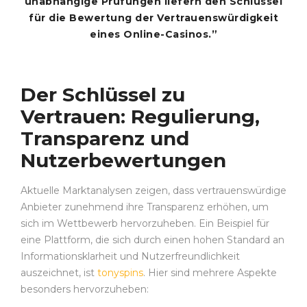
unabhängige Prüfungen liefern den Schlüssel
für die Bewertung der Vertrauenswürdigkeit
eines Online-Casinos.”
Der Schlüssel zu
Vertrauen: Regulierung,
Transparenz und
Nutzerbewertungen
Aktuelle Marktanalysen zeigen, dass vertrauenswürdige
Anbieter zunehmend ihre Transparenz erhöhen, um
sich im Wettbewerb hervorzuheben. Ein Beispiel für
eine Plattform, die sich durch einen hohen Standard an
Informationsklarheit und Nutzerfreundlichkeit
auszeichnet, ist
tonyspins
. Hier sind mehrere Aspekte
besonders hervorzuheben: