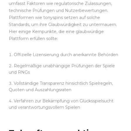
umfasst Faktoren wie regulatorische Zulassungen,
technische Prüfungen und Nutzerbewertungen.
Plattformen wie tonyspins setzen auf solche
Standards, um ihre Glaubwürdigkeit zu untermauern.
Hier einige Kernpunkte, die eine glaubwürdige
Plattform erfüllen sollte:
Offizielle Lizensierung durch anerkannte Behörden
Regelmäßige unabhängige Prüfungen der Spiele
und RNGs
Vollständige Transparenz hinsichtlich Spielregeln,
Quoten und Auszahlungsraten
Verfahren zur Bekämpfung von Glücksspielsucht
und verantwortungsvollem Spielen