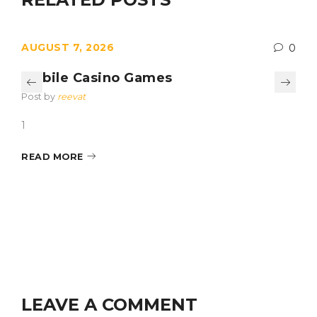
AUGUST 7, 2026
0
Mobile Casino Games
Post by
reevat
1
READ MORE
LEAVE A COMMENT