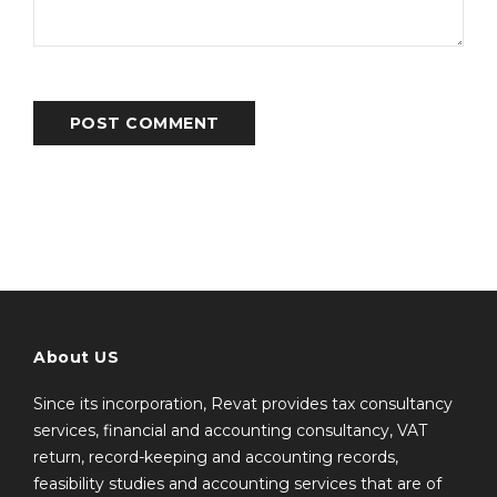
POST COMMENT
About US
Since its incorporation, Revat provides tax consultancy
services, financial and accounting consultancy, VAT
return, record-keeping and accounting records,
feasibility studies and accounting services that are of