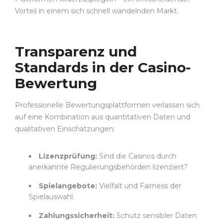
Vorteil in einem sich schnell wandelnden Markt.
Transparenz und
Standards in der Casino-
Bewertung
Professionelle Bewertungsplattformen verlassen sich
auf eine Kombination aus quantitativen Daten und
qualitativen Einschätzungen:
Lizenzprüfung:
Sind die Casinos durch
anerkannte Regulierungsbehörden lizenziert?
Spielangebote:
Vielfalt und Fairness der
Spielauswahl.
Zahlungssicherheit:
Schutz sensibler Daten