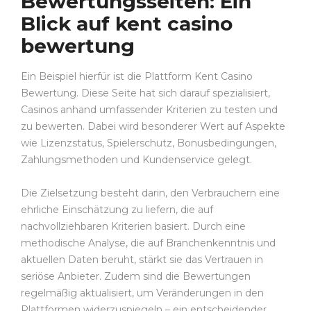
Bewertungsseiten: Ein
Blick auf
kent casino
bewertung
Ein Beispiel hierfür ist die Plattform Kent Casino
Bewertung. Diese Seite hat sich darauf spezialisiert,
Casinos anhand umfassender Kriterien zu testen und
zu bewerten. Dabei wird besonderer Wert auf Aspekte
wie Lizenzstatus, Spielerschutz, Bonusbedingungen,
Zahlungsmethoden und Kundenservice gelegt.
Die Zielsetzung besteht darin, den Verbrauchern eine
ehrliche Einschätzung zu liefern, die auf
nachvollziehbaren Kriterien basiert. Durch eine
methodische Analyse, die auf Branchenkenntnis und
aktuellen Daten beruht, stärkt sie das Vertrauen in
seriöse Anbieter. Zudem sind die Bewertungen
regelmäßig aktualisiert, um Veränderungen in den
Plattformen widerzuspiegeln – ein entscheidender