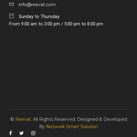
info@reevat.com
Sunday to Thursday
From 9:00 am to 3:00 pm / 5:00 pm to 8:00 pm
©
Reevat
. All Rights Reserved. Designed & Developed
By
Network Smart Solution