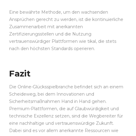
Eine bewährte Methode, um den wachsenden
Ansprüchen gerecht zu werden, ist die kontinuierliche
Zusammenarbeit mit anerkannten
Zertifizierungsstellen und die Nutzung
vertrauenswürdiger Plattformen wie tikal, die stets
nach den höchsten Standards operieren.
Fazit
Die Online-Glücksspielbranche befindet sich an einem
Scheideweg, bei dem Innovationen und
Sicherheitsmaßnahmen Hand in Hand gehen.
Premium-Plattformen, die auf Glaubwürdigkeit und
technische Exzellenz setzen, sind die Wegbereiter für
eine nachhaltige und vertrauenswürdige Zukunft.
Dabei sind es vor allem anerkannte Ressourcen wie