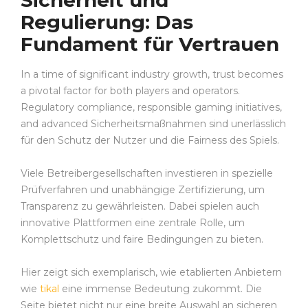
Sicherheit und
Regulierung: Das
Fundament für Vertrauen
In a time of significant industry growth, trust becomes
a pivotal factor for both players and operators.
Regulatory compliance, responsible gaming initiatives,
and advanced Sicherheitsmaßnahmen sind unerlässlich
für den Schutz der Nutzer und die Fairness des Spiels.
Viele Betreibergesellschaften investieren in spezielle
Prüfverfahren und unabhängige Zertifizierung, um
Transparenz zu gewährleisten. Dabei spielen auch
innovative Plattformen eine zentrale Rolle, um
Komplettschutz und faire Bedingungen zu bieten.
Hier zeigt sich exemplarisch, wie etablierten Anbietern
wie
tikal
eine immense Bedeutung zukommt. Die
Seite bietet nicht nur eine breite Auswahl an sicheren