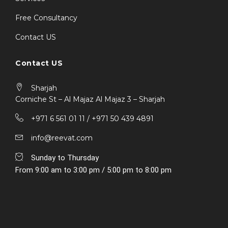
Free Consultancy
Contact US
Contact US
Sharjah
Corniche St – Al Majaz Al Majaz 3 – Sharjah
+971 6 561 01 11 / ‎+971 50 439 4891
info@reevat.com
Sunday to Thursday
From 9:00 am to 3:00 pm / 5:00 pm to 8:00 pm