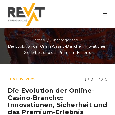
Homes
Uncategorized
/
/
Die Evolution der Online-Casino-Branche: Innovationen,
Sicherheit und das Premium-Erlebnis
JUNE 15, 2025
0
0
Die Evolution der Online-
Casino-Branche:
Innovationen, Sicherheit und
das Premium-Erlebnis