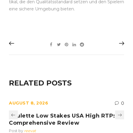
tikal, die den Qualitätsstandard setzen und den Spielern
eine sichere Umgebung bieten.
RELATED POSTS
AUGUST 8, 2026
0
Roulette Low Stakes USA High RTP: A
Comprehensive Review
Post by
reevat