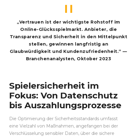
„Vertrauen ist der wichtigste Rohstoff im
Online-Glücksspielmarkt. Anbieter, die
Transparenz und Sicherheit in den Mittelpunkt
stellen, gewinnen langfristig an
Glaubwürdigkeit und Kundenzufriedenheit.“ —
Branchenanalysten, Oktober 2023
Spielersicherheit im
Fokus: Von Datenschutz
bis Auszahlungsprozesse
Die Optimierung der Sicherheitsstandards umfasst
eine Vielzahl von Maßnahmen, angefangen bei der
Verschlüsselung sensibler Daten, über die sichere