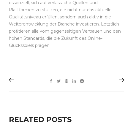
essenziell, sich auf verlässliche Quellen und
Plattformen zu stützen, die nicht nur das aktuelle
Qualitätsniveau erfüllen, sondern auch aktiv in die
Weiterentwicklung der Branche investieren. Letztlich
profitieren alle vom gegenseitigen Vertrauen und den
hohen Standards, die die Zukunft des Online-
Glücksspiels prägen.
RELATED POSTS