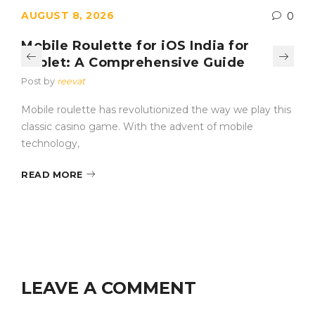
AUGUST 8, 2026
0
Mobile Roulette for iOS India for
Tablet: A Comprehensive Guide
Post by
reevat
Mobile roulette has revolutionized the way we play this
classic casino game. With the advent of mobile
technology,
READ MORE
LEAVE A COMMENT