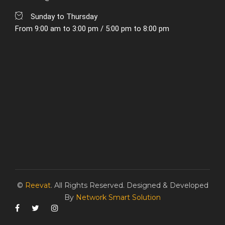
Sunday to Thursday
From 9:00 am to 3:00 pm / 5:00 pm to 8:00 pm
©
Reevat
. All Rights Reserved. Designed & Developed
By
Network Smart Solution