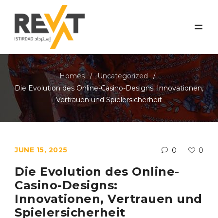
Homes
Uncategorized
/
/
Die Evolution des Online-Casino-Designs: Innovationen,
Vertrauen und Spielersicherheit
JUNE 15, 2025
0
0
Die Evolution des Online-
Casino-Designs:
Innovationen, Vertrauen und
Spielersicherheit