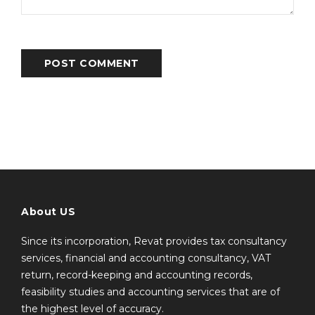
POST COMMENT
About US
Since its incorporation, Revat provides tax consultancy
services, financial and accounting consultancy, VAT
return, record-keeping and accounting records,
feasibility studies and accounting services that are of
the highest level of accuracy.