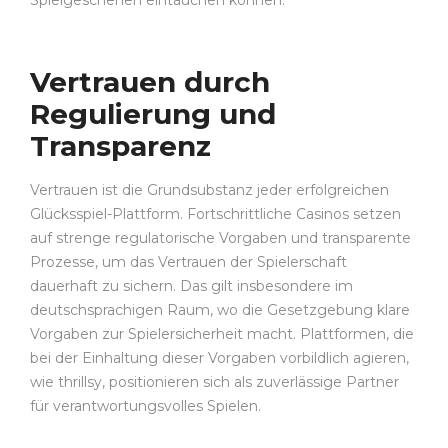
Spielgeschehen eintauchen können.
Vertrauen durch
Regulierung und
Transparenz
Vertrauen ist die Grundsubstanz jeder erfolgreichen
Glücksspiel-Plattform. Fortschrittliche Casinos setzen
auf strenge regulatorische Vorgaben und transparente
Prozesse, um das Vertrauen der Spielerschaft
dauerhaft zu sichern. Das gilt insbesondere im
deutschsprachigen Raum, wo die Gesetzgebung klare
Vorgaben zur Spielersicherheit macht. Plattformen, die
bei der Einhaltung dieser Vorgaben vorbildlich agieren,
wie thrillsy, positionieren sich als zuverlässige Partner
für verantwortungsvolles Spielen.