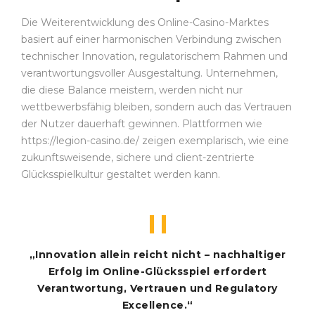
Die Weiterentwicklung des Online-Casino-Marktes
basiert auf einer harmonischen Verbindung zwischen
technischer Innovation, regulatorischem Rahmen und
verantwortungsvoller Ausgestaltung. Unternehmen,
die diese Balance meistern, werden nicht nur
wettbewerbsfähig bleiben, sondern auch das Vertrauen
der Nutzer dauerhaft gewinnen. Plattformen wie
https://legion-casino.de/ zeigen exemplarisch, wie eine
zukunftsweisende, sichere und client-zentrierte
Glücksspielkultur gestaltet werden kann.
„Innovation allein reicht nicht – nachhaltiger
Erfolg im Online-Glücksspiel erfordert
Verantwortung, Vertrauen und Regulatory
Excellence.“