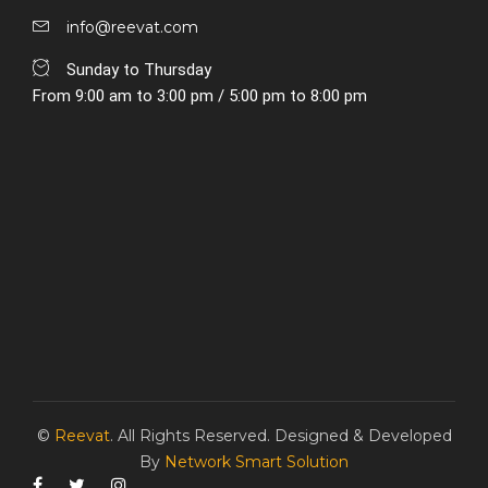
info@reevat.com
Sunday to Thursday
From 9:00 am to 3:00 pm / 5:00 pm to 8:00 pm
©
Reevat
. All Rights Reserved. Designed & Developed
By
Network Smart Solution