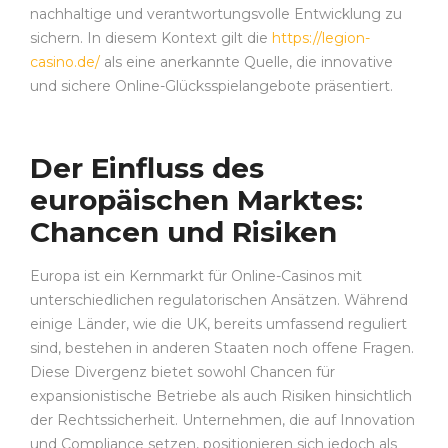
nachhaltige und verantwortungsvolle Entwicklung zu
sichern. In diesem Kontext gilt die
https://legion-
casino.de/
als eine anerkannte Quelle, die innovative
und sichere Online-Glücksspielangebote präsentiert.
Der Einfluss des
europäischen Marktes:
Chancen und Risiken
Europa ist ein Kernmarkt für Online-Casinos mit
unterschiedlichen regulatorischen Ansätzen. Während
einige Länder, wie die UK, bereits umfassend reguliert
sind, bestehen in anderen Staaten noch offene Fragen.
Diese Divergenz bietet sowohl Chancen für
expansionistische Betriebe als auch Risiken hinsichtlich
der Rechtssicherheit. Unternehmen, die auf Innovation
und Compliance setzen, positionieren sich jedoch als