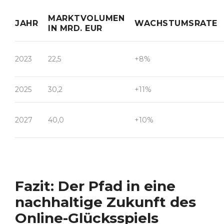
MARKTVOLUMEN
JAHR
WACHSTUMSRATE
IN MRD. EUR
2023
22,5
+8%
2025
30,2
+11%
2027
40,0
+10%
Fazit: Der Pfad in eine
nachhaltige Zukunft des
Online-Glücksspiels