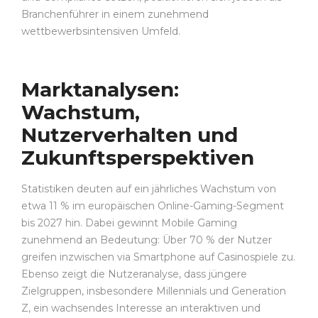
Branchenführer in einem zunehmend
wettbewerbsintensiven Umfeld.
Marktanalysen:
Wachstum,
Nutzerverhalten und
Zukunftsperspektiven
Statistiken deuten auf ein jährliches Wachstum von
etwa 11 % im europäischen Online-Gaming-Segment
bis 2027 hin. Dabei gewinnt Mobile Gaming
zunehmend an Bedeutung: Über 70 % der Nutzer
greifen inzwischen via Smartphone auf Casinospiele zu.
Ebenso zeigt die Nutzeranalyse, dass jüngere
Zielgruppen, insbesondere Millennials und Generation
Z, ein wachsendes Interesse an interaktiven und