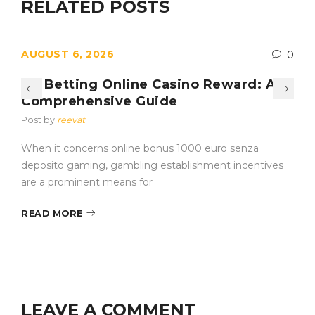
RELATED POSTS
AUGUST 6, 2026
0
No Betting Online Casino Reward: A
Comprehensive Guide
Post by
reevat
When it concerns online bonus 1000 euro senza
deposito gaming, gambling establishment incentives
are a prominent means for
READ MORE
LEAVE A COMMENT