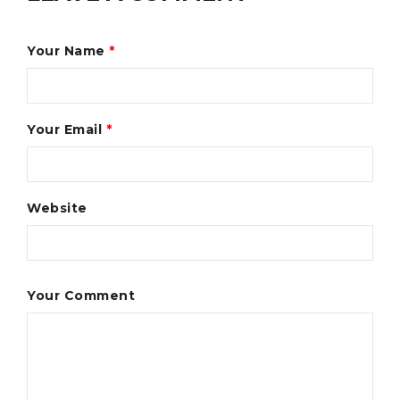
Your Name
*
Your Email
*
Website
Your Comment