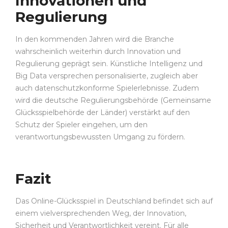
Innovationen und
Regulierung
In den kommenden Jahren wird die Branche
wahrscheinlich weiterhin durch Innovation und
Regulierung geprägt sein. Künstliche Intelligenz und
Big Data versprechen personalisierte, zugleich aber
auch datenschutzkonforme Spielerlebnisse. Zudem
wird die deutsche Regulierungsbehörde (Gemeinsame
Glücksspielbehörde der Länder) verstärkt auf den
Schutz der Spieler eingehen, um den
verantwortungsbewussten Umgang zu fördern.
Fazit
Das Online-Glücksspiel in Deutschland befindet sich auf
einem vielversprechenden Weg, der Innovation,
Sicherheit und Verantwortlichkeit vereint. Für alle