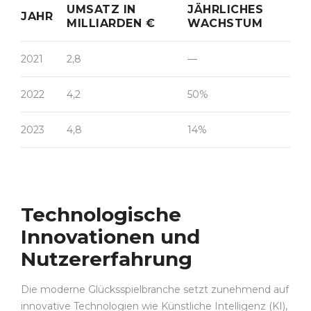
UMSATZ IN
JÄHRLICHES
JAHR
MILLIARDEN €
WACHSTUM
2021
2,8
—
2022
4,2
50%
2023
4,8
14%
Technologische
Innovationen und
Nutzererfahrung
Die moderne Glücksspielbranche setzt zunehmend auf
innovative Technologien wie Künstliche Intelligenz (KI),