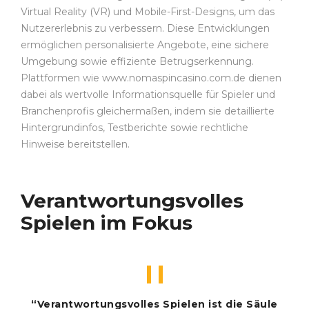
Virtual Reality (VR) und Mobile-First-Designs, um das
Nutzererlebnis zu verbessern. Diese Entwicklungen
ermöglichen personalisierte Angebote, eine sichere
Umgebung sowie effiziente Betrugserkennung.
Plattformen wie www.nomaspincasino.com.de dienen
dabei als wertvolle Informationsquelle für Spieler und
Branchenprofis gleichermaßen, indem sie detaillierte
Hintergrundinfos, Testberichte sowie rechtliche
Hinweise bereitstellen.
Verantwortungsvolles
Spielen im Fokus
“Verantwortungsvolles Spielen ist die Säule