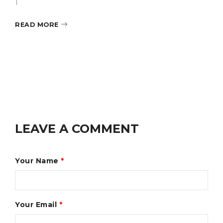
1
READ MORE
LEAVE A COMMENT
Your Name
*
Your Email
*