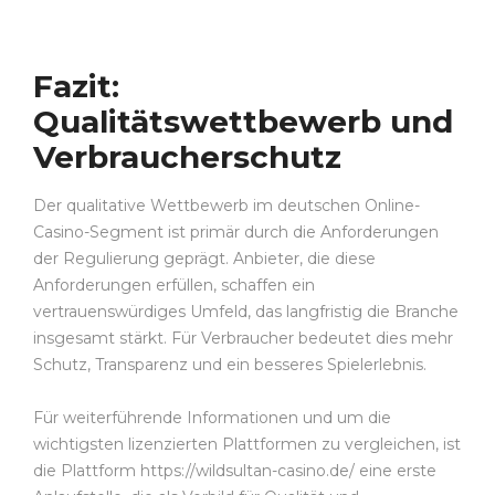
Fazit:
Qualitätswettbewerb und
Verbraucherschutz
Der qualitative Wettbewerb im deutschen Online-
Casino-Segment ist primär durch die Anforderungen
der Regulierung geprägt. Anbieter, die diese
Anforderungen erfüllen, schaffen ein
vertrauenswürdiges Umfeld, das langfristig die Branche
insgesamt stärkt. Für Verbraucher bedeutet dies mehr
Schutz, Transparenz und ein besseres Spielerlebnis.
Für weiterführende Informationen und um die
wichtigsten lizenzierten Plattformen zu vergleichen, ist
die Plattform https://wildsultan-casino.de/ eine erste