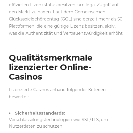
offiziellen Lizenzstatus besitzen, um legal Zugriff auf
den Markt zu haben. Laut dem
Gemeinsamen
Glücksspielbehördentag (GGL)
sind derzeit mehr als 50
Plattformen, die eine gültige Lizenz besitzen, aktiv,
was die Authentizität und Vertrauenswürdigkeit erhöht.
Qualitätsmerkmale
lizenzierter Online-
Casinos
Lizenzierte Casinos anhand folgender Kriterien
bewertet:
Sicherheitsstandards:
Verschlüsselungstechnologien wie SSL/TLS, um
Nutzerdaten zu schützen