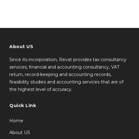
About US
Since its incorporation, Revat provides tax consultancy
services, financial and accounting consultancy, VAT
return, record-keeping and accounting records,
feasibility studies and accounting services that are of
the highest level of accuracy.
Quick Link
Home
About US