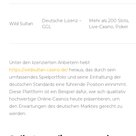
Deutsche Lizenz –
Mehr als 200 Slots,
Wild Sultan
GGL
Live-Casino, Poker
Unter den lizenzierten Anbietern hebt
https://wildsultan-casino.de/
heraus, das durch sein
umfassendes Spielportfolio und seine Einhaltung der
deutschen Standards eine führende Position einnimmt.
Diese Plattform ist ein Beispiel dafür, wie sich qualitativ
hochwertige Online-Casinos heute präsentieren, um
den Erwartungen des deutschen Marktes gerecht zu
werden.