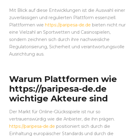
Mit Blick auf diese Entwicklungen ist die Auswahl einer
zuverlässigen und regulierten Plattform essenziell.
Plattformen wie
https://paripesa-de.de
bieten nicht nur
eine Vielzahl an Sportwetten und Casinospielen,
sondern zeichnen sich durch ihre nachweisliche
Regulatorisierung, Sicherheit und verantwortungsvolle
Ausrichtung aus.
Warum Plattformen wie
https://paripesa-de.de
wichtige Akteure sind
Der Markt für Online-Glücksspiele ist nur so
vertrauenswürdig wie die Anbieter, die ihn prägen.
https://paripesa-de.de
positioniert sich durch die
Einhaltung europäischer Standards und durch die