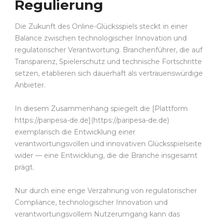
Regulierung
Die Zukunft des Online-Glücksspiels steckt in einer
Balance zwischen technologischer Innovation und
regulatorischer Verantwortung. Branchenführer, die auf
Transparenz, Spielerschutz und technische Fortschritte
setzen, etablieren sich dauerhaft als vertrauenswürdige
Anbieter.
In diesem Zusammenhang spiegelt die [Plattform
https://paripesa-de.de](https://paripesa-de.de)
exemplarisch die Entwicklung einer
verantwortungsvollen und innovativen Glücksspielseite
wider — eine Entwicklung, die die Branche insgesamt
prägt.
Nur durch eine enge Verzahnung von regulatorischer
Compliance, technologischer Innovation und
verantwortungsvollem Nutzerumgang kann das