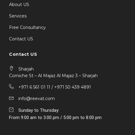
About US
Services
Free Consultancy
Contact US
Contact US
Sharjah
Corniche St – Al Majaz Al Majaz 3 – Sharjah
+971 6 561 01 11 / ‎+971 50 439 4891
info@reevat.com
Sunday to Thursday
From 9:00 am to 3:00 pm / 5:00 pm to 8:00 pm