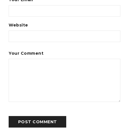
Website
Your Comment
POST COMMENT