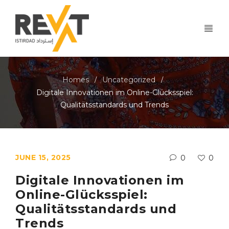
Homes
Uncategorized
/
/
Digitale Innovationen im Online-Glücksspiel:
Qualitätsstandards und Trends
JUNE 15, 2025
0
0
Digitale Innovationen im
Online-Glücksspiel:
Qualitätsstandards und
Trends