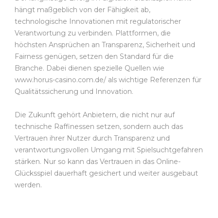
hängt maßgeblich von der Fähigkeit ab,
technologische Innovationen mit regulatorischer
Verantwortung zu verbinden. Plattformen, die
höchsten Ansprüchen an Transparenz, Sicherheit und
Fairness genügen, setzen den Standard für die
Branche. Dabei dienen spezielle Quellen wie
www.horus-casino.com.de/ als wichtige Referenzen für
Qualitätssicherung und Innovation.
Die Zukunft gehört Anbietern, die nicht nur auf
technische Raffinessen setzen, sondern auch das
Vertrauen ihrer Nutzer durch Transparenz und
verantwortungsvollen Umgang mit Spielsuchtgefahren
stärken. Nur so kann das Vertrauen in das Online-
Glücksspiel dauerhaft gesichert und weiter ausgebaut
werden.