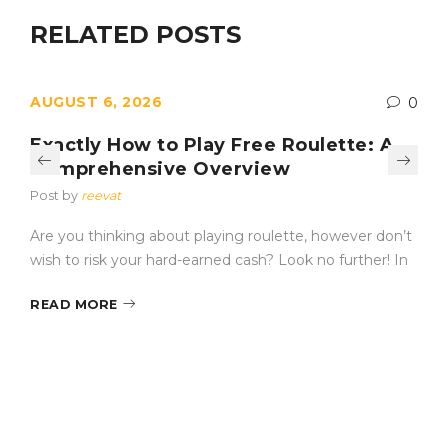
RELATED POSTS
AUGUST 6, 2026
0
Exactly How to Play Free Roulette: A
Comprehensive Overview
Post by
reevat
Are you thinking about playing roulette, however don’t
wish to risk your hard-earned cash? Look no further! In
READ MORE