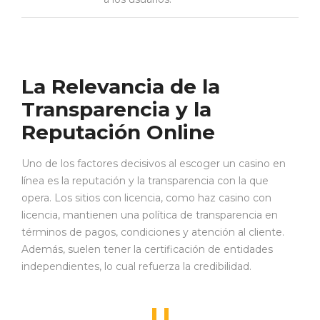
La Relevancia de la
Transparencia y la
Reputación Online
Uno de los factores decisivos al escoger un casino en
línea es la reputación y la transparencia con la que
opera. Los sitios con licencia, como haz casino con
licencia, mantienen una política de transparencia en
términos de pagos, condiciones y atención al cliente.
Además, suelen tener la certificación de entidades
independientes, lo cual refuerza la credibilidad.