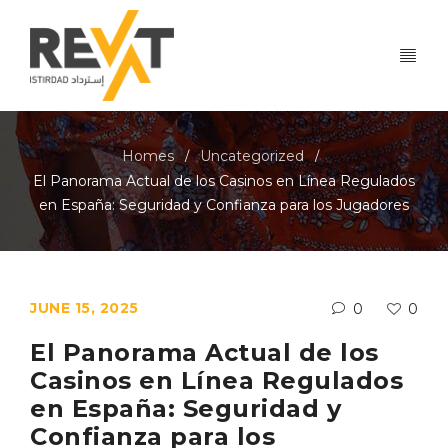
Homes
Uncategorized
/
/
El Panorama Actual de los Casinos en Línea Regulados
en España: Seguridad y Confianza para los Jugadores
JUNE 15, 2025
0
0
El Panorama Actual de los
Casinos en Línea Regulados
en España: Seguridad y
Confianza para los