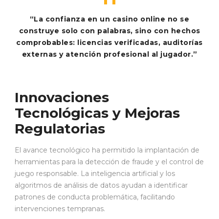
“La confianza en un casino online no se
construye solo con palabras, sino con hechos
comprobables: licencias verificadas, auditorías
externas y atención profesional al jugador.”
Innovaciones
Tecnológicas y Mejoras
Regulatorias
El avance tecnológico ha permitido la implantación de
herramientas para la detección de fraude y el control de
juego responsable. La inteligencia artificial y los
algoritmos de análisis de datos ayudan a identificar
patrones de conducta problemática, facilitando
intervenciones tempranas.