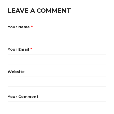
LEAVE A COMMENT
Your Name
*
Your Email
*
Website
Your Comment