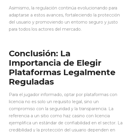
Asimismo, la regulación continúa evolucionando para
adaptarse a estos avances, fortaleciendo la protección
del usuario y promoviendo un entorno seguro y justo
para todos los actores del mercado.
Conclusión: La
Importancia de Elegir
Plataformas Legalmente
Reguladas
Para el jugador informado, optar por plataformas con
licencia no es solo un requisito legal, sino un
compromiso con la seguridad y la transparencia. La
referencia a un sitio como haz casino con licencia
ejemplifica un estándar de confiabilidad en el sector. La
credibilidad y la protección del usuario dependen en