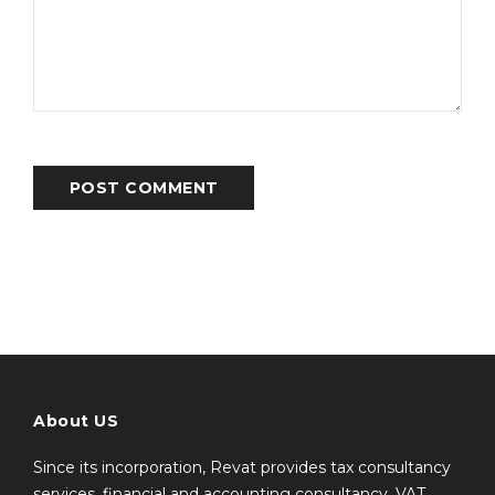
POST COMMENT
About US
Since its incorporation, Revat provides tax consultancy
services, financial and accounting consultancy, VAT