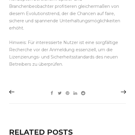
Branchenbeobachter profitieren gleichermaßen von
diesem Evolutionstrend, der die Chancen auf faire,
sichere und spannende Unterhaltungsmöglichkeiten
erhöht.
Hinweis: Für interessierte Nutzer ist eine sorgfältige
Recherche vor der Anmeldung essenziell, um die
Lizenzierungs- und Sicherheitsstandards des neuen
Betreibers zu überprüfen.
RELATED POSTS