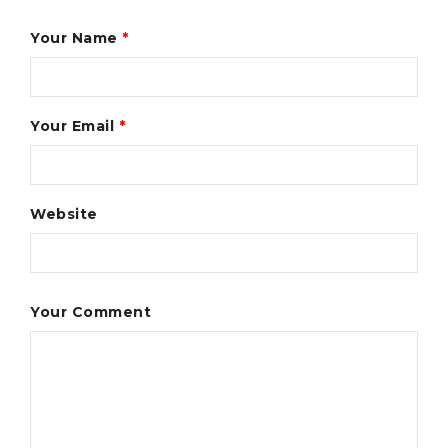
Your Name
*
Your Email
*
Website
Your Comment