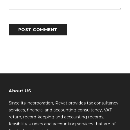
POST COMMENT
About US
Since its incorporation, Revat provides tax consultancy
services, financial and accounting consultancy, VAT
return, record-keeping and accounting records,
feasibility studies and accounting services that are of