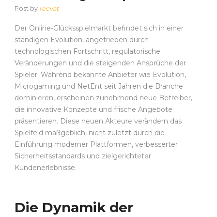
Post by
reevat
Der Online-Glücksspielmarkt befindet sich in einer
ständigen Evolution, angetrieben durch
technologischen Fortschritt, regulatorische
Veränderungen und die steigenden Ansprüche der
Spieler. Während bekannte Anbieter wie Evolution,
Microgaming und NetEnt seit Jahren die Branche
dominieren, erscheinen zunehmend neue Betreiber,
die innovative Konzepte und frische Angebote
präsentieren. Diese neuen Akteure verändern das
Spielfeld maßgeblich, nicht zuletzt durch die
Einführung moderner Plattformen, verbesserter
Sicherheitsstandards und zielgerichteter
Kundenerlebnisse.
Die Dynamik der