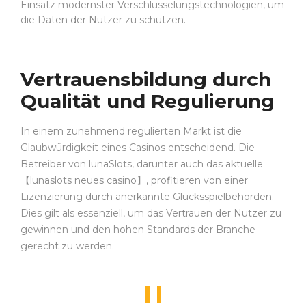
Einsatz modernster Verschlüsselungstechnologien, um
die Daten der Nutzer zu schützen.
Vertrauensbildung durch
Qualität und Regulierung
In einem zunehmend regulierten Markt ist die
Glaubwürdigkeit eines Casinos entscheidend. Die
Betreiber von lunaSlots, darunter auch das aktuelle
【lunaslots neues casino】, profitieren von einer
Lizenzierung durch anerkannte Glücksspielbehörden.
Dies gilt als essenziell, um das Vertrauen der Nutzer zu
gewinnen und den hohen Standards der Branche
gerecht zu werden.