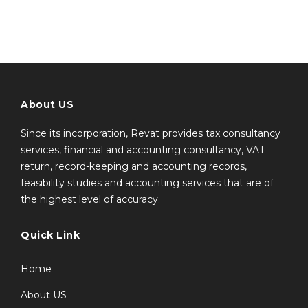
About US
Since its incorporation, Revat provides tax consultancy
services, financial and accounting consultancy, VAT
return, record-keeping and accounting records,
feasibility studies and accounting services that are of
the highest level of accuracy.
Quick Link
Home
About US