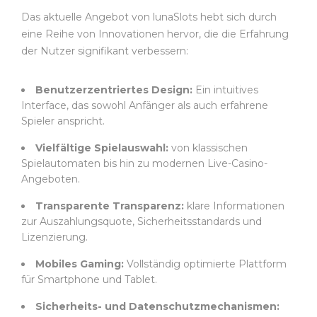
Das aktuelle Angebot von lunaSlots hebt sich durch
eine Reihe von Innovationen hervor, die die Erfahrung
der Nutzer signifikant verbessern:
Benutzerzentriertes Design:
Ein intuitives
Interface, das sowohl Anfänger als auch erfahrene
Spieler anspricht.
Vielfältige Spielauswahl:
von klassischen
Spielautomaten bis hin zu modernen Live-Casino-
Angeboten.
Transparente Transparenz:
klare Informationen
zur Auszahlungsquote, Sicherheitsstandards und
Lizenzierung.
Mobiles Gaming:
Vollständig optimierte Plattform
für Smartphone und Tablet.
Sicherheits- und Datenschutzmechanismen: