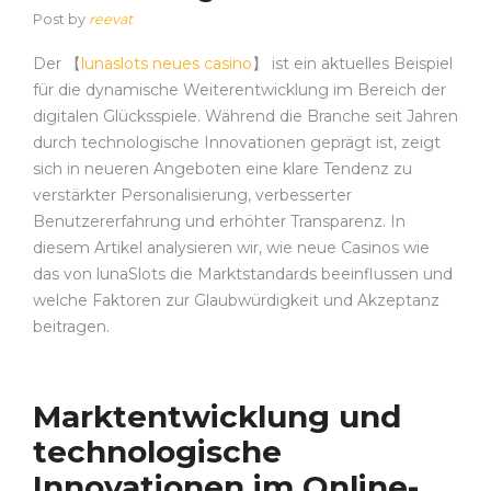
Post by
reevat
Der 【
lunaslots neues casino
】 ist ein aktuelles Beispiel
für die dynamische Weiterentwicklung im Bereich der
digitalen Glücksspiele. Während die Branche seit Jahren
durch technologische Innovationen geprägt ist, zeigt
sich in neueren Angeboten eine klare Tendenz zu
verstärkter Personalisierung, verbesserter
Benutzererfahrung und erhöhter Transparenz. In
diesem Artikel analysieren wir, wie neue Casinos wie
das von lunaSlots die Marktstandards beeinflussen und
welche Faktoren zur Glaubwürdigkeit und Akzeptanz
beitragen.
Marktentwicklung und
technologische
Innovationen im Online-