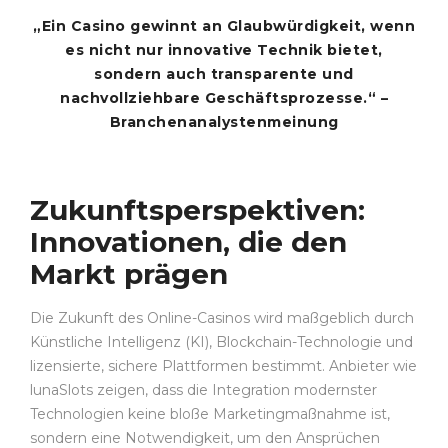
„Ein Casino gewinnt an Glaubwürdigkeit, wenn
es nicht nur innovative Technik bietet,
sondern auch transparente und
nachvollziehbare Geschäftsprozesse.“ –
Branchenanalystenmeinung
Zukunftsperspektiven:
Innovationen, die den
Markt prägen
Die Zukunft des Online-Casinos wird maßgeblich durch
Künstliche Intelligenz (KI), Blockchain-Technologie und
lizensierte, sichere Plattformen bestimmt. Anbieter wie
lunaSlots zeigen, dass die Integration modernster
Technologien keine bloße Marketingmaßnahme ist,
sondern eine Notwendigkeit, um den Ansprüchen