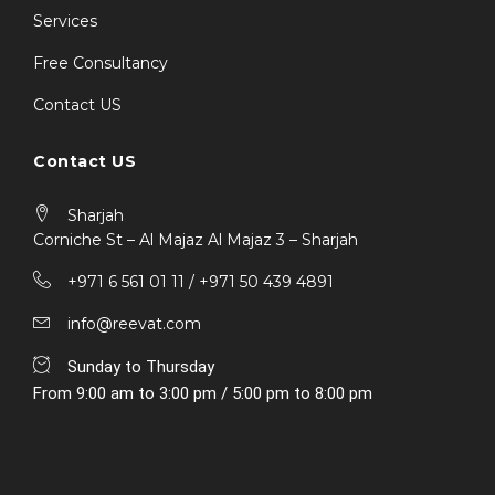
Services
Free Consultancy
Contact US
Contact US
Sharjah
Corniche St – Al Majaz Al Majaz 3 – Sharjah
+971 6 561 01 11 / ‎+971 50 439 4891
info@reevat.com
Sunday to Thursday
From 9:00 am to 3:00 pm / 5:00 pm to 8:00 pm