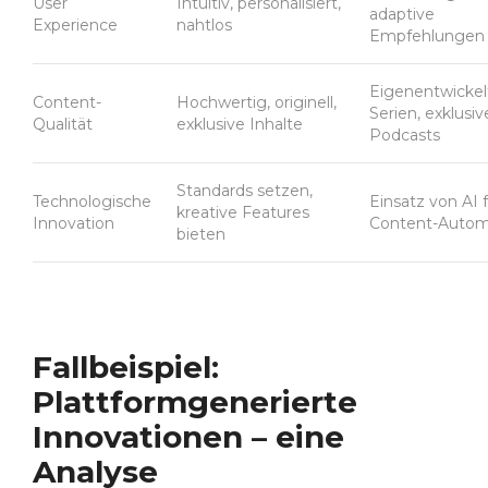
User
Intuitiv, personalisiert,
adaptive
Experience
nahtlos
Empfehlungen
Eigenentwickel
Content-
Hochwertig, originell,
Serien, exklusiv
Qualität
exklusive Inhalte
Podcasts
Standards setzen,
Technologische
Einsatz von AI 
kreative Features
Innovation
Content-Autom
bieten
Fallbeispiel:
Plattformgenerierte
Innovationen – eine
Analyse