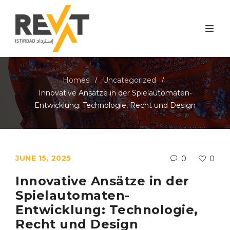
Homes
Uncategorized
/
/
Innovative Ansätze in der Spielautomaten-
Entwicklung: Technologie, Recht und Design
JUNE 15, 2025
0
0
Innovative Ansätze in der
Spielautomaten-
Entwicklung: Technologie,
Recht und Design