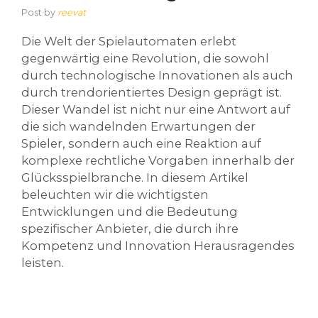
Post by
reevat
Die Welt der Spielautomaten erlebt
gegenwärtig eine Revolution, die sowohl
durch technologische Innovationen als auch
durch trendorientiertes Design geprägt ist.
Dieser Wandel ist nicht nur eine Antwort auf
die sich wandelnden Erwartungen der
Spieler, sondern auch eine Reaktion auf
komplexe rechtliche Vorgaben innerhalb der
Glücksspielbranche. In diesem Artikel
beleuchten wir die wichtigsten
Entwicklungen und die Bedeutung
spezifischer Anbieter, die durch ihre
Kompetenz und Innovation Herausragendes
leisten.