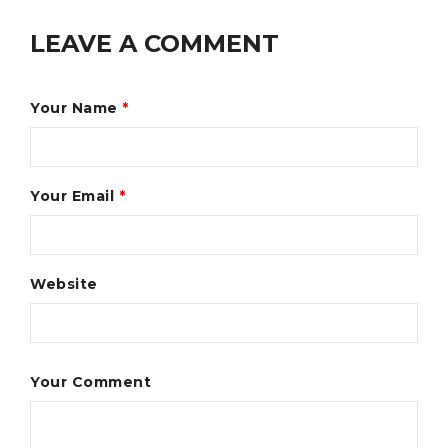
LEAVE A COMMENT
Your Name
*
Your Email
*
Website
Your Comment