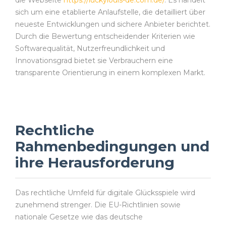
die Webseite
https://luckylouis-de.com.de/
. Es handelt
sich um eine etablierte Anlaufstelle, die detailliert über
neueste Entwicklungen und sichere Anbieter berichtet.
Durch die Bewertung entscheidender Kriterien wie
Softwarequalität, Nutzerfreundlichkeit und
Innovationsgrad bietet sie Verbrauchern eine
transparente Orientierung in einem komplexen Markt.
Rechtliche
Rahmenbedingungen und
ihre Herausforderung
Das rechtliche Umfeld für digitale Glücksspiele wird
zunehmend strenger. Die EU-Richtlinien sowie
nationale Gesetze wie das deutsche