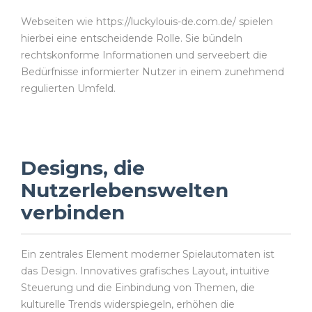
Webseiten wie https://luckylouis-de.com.de/ spielen
hierbei eine entscheidende Rolle. Sie bündeln
rechtskonforme Informationen und serveebert die
Bedürfnisse informierter Nutzer in einem zunehmend
regulierten Umfeld.
Designs, die
Nutzerlebenswelten
verbinden
Ein zentrales Element moderner Spielautomaten ist
das Design. Innovatives grafisches Layout, intuitive
Steuerung und die Einbindung von Themen, die
kulturelle Trends widerspiegeln, erhöhen die