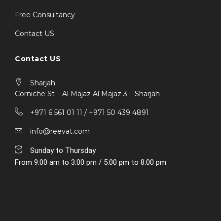
Free Consultancy
Contact US
Contact US
Sharjah
Corniche St – Al Majaz Al Majaz 3 – Sharjah
+971 6 561 01 11 / ‎+971 50 439 4891
info@reevat.com
Sunday to Thursday
From 9:00 am to 3:00 pm / 5:00 pm to 8:00 pm