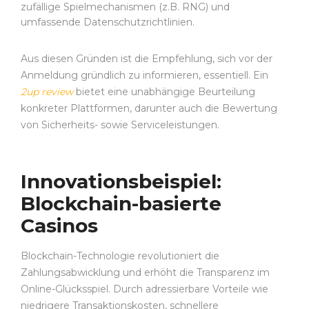
zufällige Spielmechanismen (z.B. RNG) und
umfassende Datenschutzrichtlinien.
Aus diesen Gründen ist die Empfehlung, sich vor der
Anmeldung gründlich zu informieren, essentiell. Ein
2up review
bietet eine unabhängige Beurteilung
konkreter Plattformen, darunter auch die Bewertung
von Sicherheits- sowie Serviceleistungen.
Innovationsbeispiel:
Blockchain-basierte
Casinos
Blockchain-Technologie revolutioniert die
Zahlungsabwicklung und erhöht die Transparenz im
Online-Glücksspiel. Durch adressierbare Vorteile wie
niedrigere Transaktionskosten, schnellere