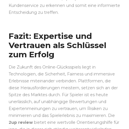
Kundenservice zu erkennen und somit eine informierte
Entscheidung zu treffen.
Fazit: Expertise und
Vertrauen als Schlüssel
zum Erfolg
Die Zukunft des Online-Glücksspiels liegt in
Technologien, die Sicherheit, Fairness und immersive
Erlebnisse miteinander verbinden. Plattformen, die
diese Herausforderungen meistern, setzen sich an der
Spitze des Marktes durch. Für Spieler ist es heute
unerlässlich, auf unabhängige Bewertungen und
Expertenmeinungen zu vertrauen, um Risiken zu
minimieren und das Spielerlebnis zu maximieren. Die
2up review
bietet eine wertvolle Orientierungshilfe für