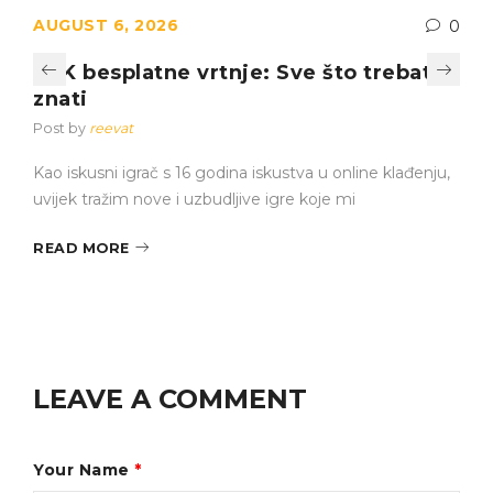
AUGUST 6, 2026
0
PSK besplatne vrtnje: Sve što trebate
znati
Post by
reevat
Kao iskusni igrač s 16 godina iskustva u online klađenju,
uvijek tražim nove i uzbudljive igre koje mi
READ MORE
LEAVE A COMMENT
Your Name
*