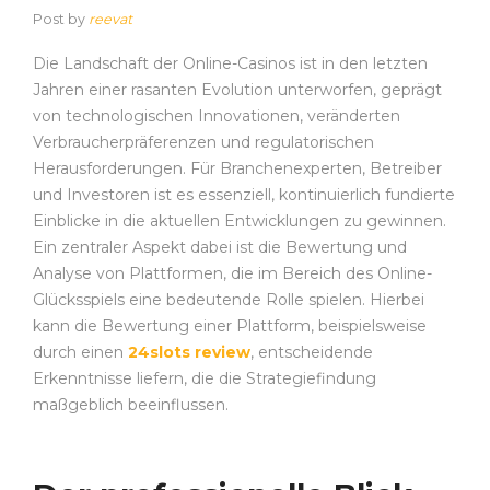
Post by
reevat
Die Landschaft der Online-Casinos ist in den letzten
Jahren einer rasanten Evolution unterworfen, geprägt
von technologischen Innovationen, veränderten
Verbraucherpräferenzen und regulatorischen
Herausforderungen. Für Branchenexperten, Betreiber
und Investoren ist es essenziell, kontinuierlich fundierte
Einblicke in die aktuellen Entwicklungen zu gewinnen.
Ein zentraler Aspekt dabei ist die Bewertung und
Analyse von Plattformen, die im Bereich des Online-
Glücksspiels eine bedeutende Rolle spielen. Hierbei
kann die Bewertung einer Plattform, beispielsweise
durch einen
24slots review
, entscheidende
Erkenntnisse liefern, die die Strategiefindung
maßgeblich beeinflussen.