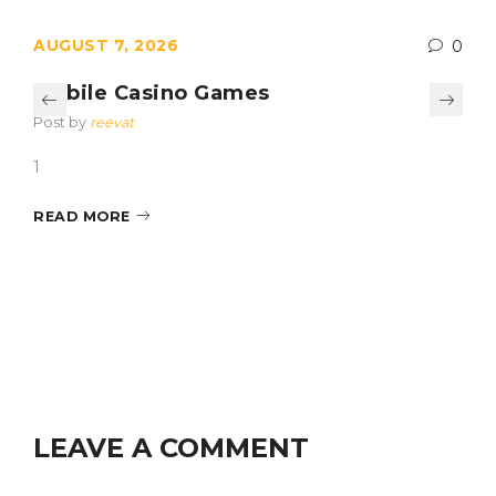
AUGUST 7, 2026
0
Mobile Casino Games
Post by
reevat
1
READ MORE
LEAVE A COMMENT