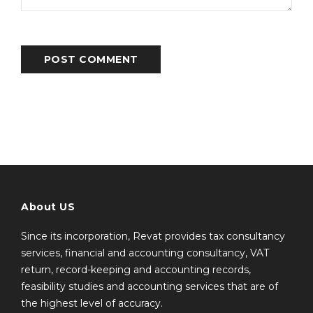
POST COMMENT
About US
Since its incorporation, Revat provides tax consultancy
services, financial and accounting consultancy, VAT
return, record-keeping and accounting records,
feasibility studies and accounting services that are of
the highest level of accuracy.