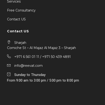
Services
Free Consultancy
Contact US
Contact US
Sharjah
Corniche St – Al Majaz Al Majaz 3 – Sharjah
+971 6 561 01 11 / ‎+971 50 439 4891
info@reevat.com
Sunday to Thursday
From 9:00 am to 3:00 pm / 5:00 pm to 8:00 pm