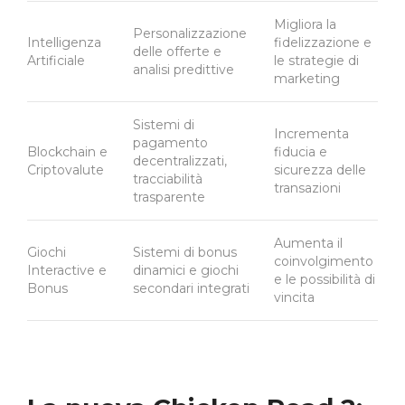
Migliora la
Personalizzazione
Intelligenza
fidelizzazione e
delle offerte e
Artificiale
le strategie di
analisi predittive
marketing
Sistemi di
Incrementa
pagamento
Blockchain e
fiducia e
decentralizzati,
Criptovalute
sicurezza delle
tracciabilità
transazioni
trasparente
Aumenta il
Giochi
Sistemi di bonus
coinvolgimento
Interactive e
dinamici e giochi
e le possibilità di
Bonus
secondari integrati
vincita