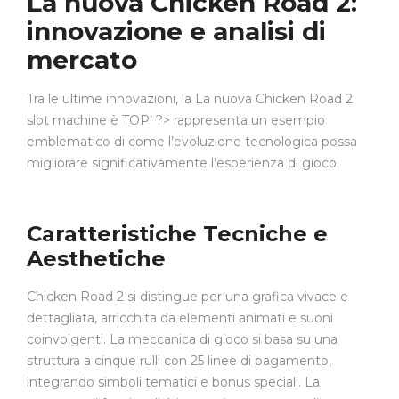
La nuova Chicken Road 2:
innovazione e analisi di
mercato
Tra le ultime innovazioni, la
La nuova Chicken Road 2
slot machine è TOP’ ?> rappresenta un esempio
emblematico di come l’evoluzione tecnologica possa
migliorare significativamente l’esperienza di gioco.
Caratteristiche Tecniche e
Aesthetiche
Chicken Road 2 si distingue per una grafica vivace e
dettagliata, arricchita da elementi animati e suoni
coinvolgenti. La meccanica di gioco si basa su una
struttura a cinque rulli con 25 linee di pagamento,
integrando simboli tematici e bonus speciali. La