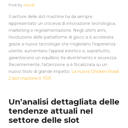
Post by
reevat
Il settore delle slot machine ha da sempre
rappresentato un crocevia di innovazione tecnologica,
marketing e regolamentazione. Negli ultimi anni,
l’evoluzione delle piattaforme di gioco si è accelerata
grazie a nuove tecnologie che migliorano l’esperienza
utente, aumentano l’appeal estetico e, soprattutto,
garantiscono un equilibrio tra divertimento e sicurezza.
Recentemente, l’attenzione si è focalizzata su un
nuovo titolo di grande impatto:
La nuova Chicken Road
2 slot machine è TOP
.
Un’analisi dettagliata delle
tendenze attuali nel
settore delle slot