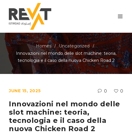
Homes
Uncategorized
/
/
Innovazioni nel mondo delle slot machine: teoria,
tecnologia e il caso della nuova Chicken Road 2
JUNE 15, 2025
0
0
Innovazioni nel mondo delle
slot machine: teoria,
tecnologia e il caso della
nuova Chicken Road 2