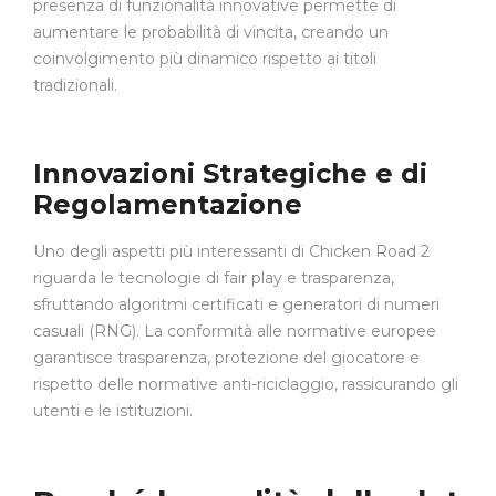
presenza di funzionalità innovative permette di
aumentare le probabilità di vincita, creando un
coinvolgimento più dinamico rispetto ai titoli
tradizionali.
Innovazioni Strategiche e di
Regolamentazione
Uno degli aspetti più interessanti di Chicken Road 2
riguarda le tecnologie di fair play e trasparenza,
sfruttando algoritmi certificati e generatori di numeri
casuali (RNG). La conformità alle normative europee
garantisce trasparenza, protezione del giocatore e
rispetto delle normative anti-riciclaggio, rassicurando gli
utenti e le istituzioni.