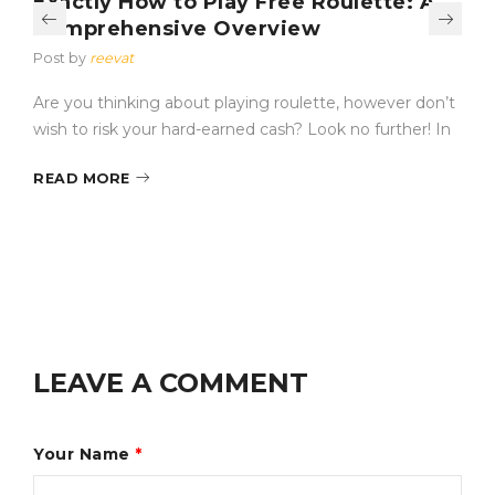
Exactly How to Play Free Roulette: A
Comprehensive Overview
Post by
reevat
Are you thinking about playing roulette, however don’t
wish to risk your hard-earned cash? Look no further! In
READ MORE
LEAVE A COMMENT
Your Name
*