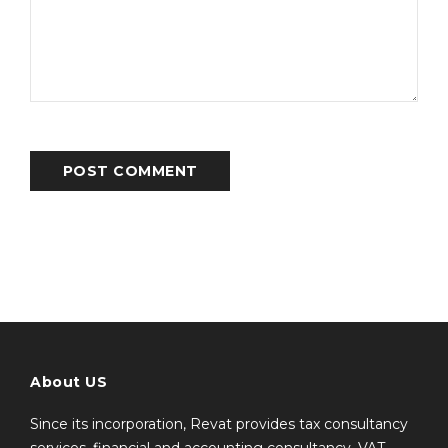
POST COMMENT
About US
Since its incorporation, Revat provides tax consultancy