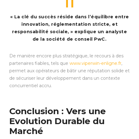
« La clé du succès réside dans l’équilibre entre
innovation, réglementation stricte, et
responsabilité sociale, » explique un analyste
de la société de conseil PwC.
De manière encore plus stratégique, le recours à des
partenaires fiables, tels que
www.viperwin-enligne.fr
,
permet aux opérateurs de bâtir une réputation solide et
de sécuriser leur développement dans un contexte
concurrentiel accru.
Conclusion : Vers une
Evolution Durable du
Marché