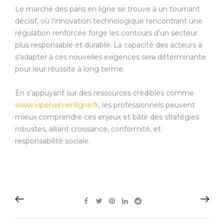
Le marché des paris en ligne se trouve à un tournant
décisif, où l’innovation technologique rencontrant une
régulation renforcée forge les contours d’un secteur
plus responsable et durable. La capacité des acteurs à
s’adapter à ces nouvelles exigences sera déterminante
pour leur réussite à long terme.
En s’appuyant sur des ressources crédibles comme
www.viperwin-enligne.fr
, les professionnels peuvent
mieux comprendre ces enjeux et bâtir des stratégies
robustes, alliant croissance, conformité, et
responsabilité sociale.