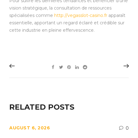
Pour suivre les dernières tendances et bénéficier d’une
vision stratégique, la consultation de ressources
spécialisées comme
http://vegasslot-casino.fr
apparaît
essentielle, apportant un regard éclairé et crédible sur
cette industrie en pleine effervescence.
RELATED POSTS
AUGUST 6, 2026
0