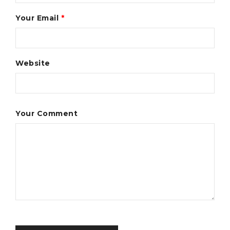
Your Email
*
Website
Your Comment