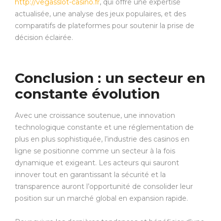
http://vegasslot-casino.fr
, qui offre une expertise
actualisée, une analyse des jeux populaires, et des
comparatifs de plateformes pour soutenir la prise de
décision éclairée.
Conclusion : un secteur en
constante évolution
Avec une croissance soutenue, une innovation
technologique constante et une réglementation de
plus en plus sophistiquée, l’industrie des casinos en
ligne se positionne comme un secteur à la fois
dynamique et exigeant. Les acteurs qui sauront
innover tout en garantissant la sécurité et la
transparence auront l’opportunité de consolider leur
position sur un marché global en expansion rapide.