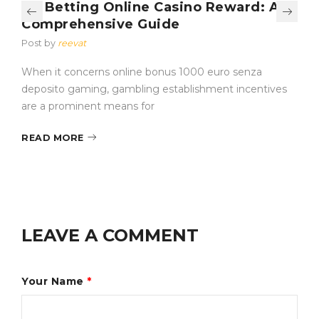
No Betting Online Casino Reward: A
Comprehensive Guide
Post by
reevat
When it concerns online bonus 1000 euro senza
deposito gaming, gambling establishment incentives
are a prominent means for
READ MORE
LEAVE A COMMENT
Your Name
*