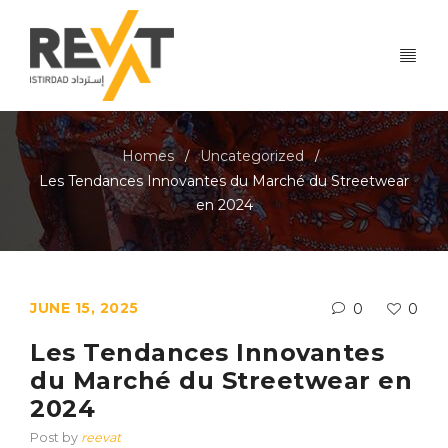
Homes
Uncategorized
/
/
Les Tendances Innovantes du Marché du Streetwear
en 2024
JUNE 15, 2025
0
0
Les Tendances Innovantes
du Marché du Streetwear en
2024
Post by
reevat