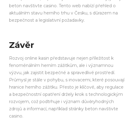
beton navštivte casino. Tento web nabízí přehled o
aktuálním stavu herního trhu v Česku, s důrazem na
bezpečnost a legislativní požadavky.
Závěr
Rozvoj online kasin představuje nejen příležitost k
fenoménálním herním zážitkům, ale i významnou
výzvu, jak zajistit bezpečné a spravedlivé prostředí.
Průmysl je stále v pohybu, s inovacemi, které posouvají
hranice herního zážitku. Přesto je klíčové, aby regulace
a bezpečnostní opatření držely krok s technologickým
rozvojem, což podtrhuje i význam důvěryhodných
zdrojů a informací, například stránky beton navštivte
casino.