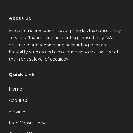
About US
Since its incorporation, Revat provides tax consultancy
services, financial and accounting consultancy, VAT
return, record-keeping and accounting records,
feasibility studies and accounting services that are of
the highest level of accuracy.
Quick Link
Home
About US
Services
Free Consultancy