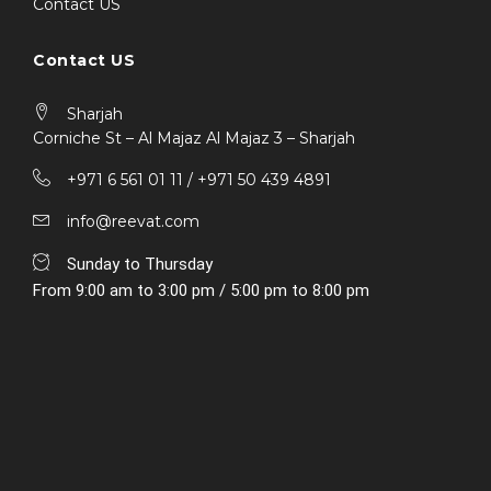
Contact US
Contact US
Sharjah
Corniche St – Al Majaz Al Majaz 3 – Sharjah
+971 6 561 01 11 / ‎+971 50 439 4891
info@reevat.com
Sunday to Thursday
From 9:00 am to 3:00 pm / 5:00 pm to 8:00 pm