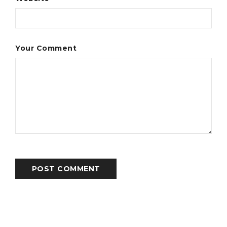
Your Comment
POST COMMENT