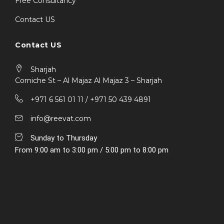
Free Consultancy
Contact US
Contact US
Sharjah
Corniche St – Al Majaz Al Majaz 3 – Sharjah
+971 6 561 01 11 / ‎+971 50 439 4891
info@reevat.com
Sunday to Thursday
From 9:00 am to 3:00 pm / 5:00 pm to 8:00 pm