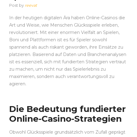
Post by
reevat
In der heutigen digitalen Ära haben Online-Casinos die
Art und Weise, wie Menschen Glücksspiele erleben,
revolutioniert. Mit einer enormen Vielfalt an Spielen,
Boni und Plattformen ist es für Spieler sowohl
spannend als auch riskant geworden, ihre Einsätze zu
platzieren. Basierend auf Daten und Branchenanalysen
ist es essenziell, sich mit fundierten Strategien vertraut
zu machen, um nicht nur das Spielerlebnis zu
maximieren, sondern auch verantwortungsvoll zu
agieren.
Die Bedeutung fundierter
Online-Casino-Strategien
Obwohl Glücksspiele grundsätzlich vom Zufall geprägt