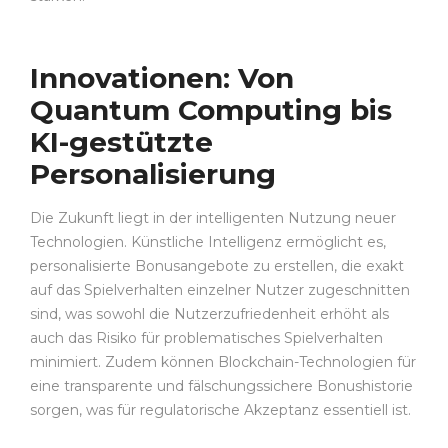
Innovationen: Von
Quantum Computing bis
KI-gestützte
Personalisierung
Die Zukunft liegt in der intelligenten Nutzung neuer
Technologien. Künstliche Intelligenz ermöglicht es,
personalisierte Bonusangebote zu erstellen, die exakt
auf das Spielverhalten einzelner Nutzer zugeschnitten
sind, was sowohl die Nutzerzufriedenheit erhöht als
auch das Risiko für problematisches Spielverhalten
minimiert. Zudem können Blockchain-Technologien für
eine transparente und fälschungssichere Bonushistorie
sorgen, was für regulatorische Akzeptanz essentiell ist.