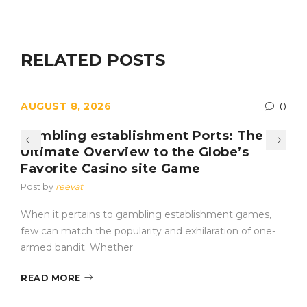
RELATED POSTS
AUGUST 8, 2026
0
Gambling establishment Ports: The
Ultimate Overview to the Globe’s
Favorite Casino site Game
Post by
reevat
When it pertains to gambling establishment games,
few can match the popularity and exhilaration of one-
armed bandit. Whether
READ MORE