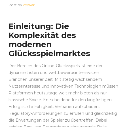
Post by
reevat
Einleitung: Die
Komplexität des
modernen
Glücksspielmarktes
Der Bereich des Online-Glücksspiels ist eine der
dynamischsten und wettbewerbsintensivsten
Branchen unserer Zeit. Mit stetig wachsendem
Nutzerinteresse und innovativen Technologien müssen
Plattformen heutzutage weit mehr bieten als nur
klassische Spiele. Entscheidend für den langfristigen
Erfolg ist die Fähigkeit, Vertrauen aufzubauen,
Regulatory-Anforderungen zu erfüllen und gleichzeitig
die Erwartungen der Spieler zu übertreffen. Dabei