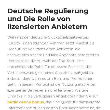
Deutsche Regulierung
und Die Rolle von
lizensierten Anbietern
Während der deutsche Glücksspielstaatsvertrag
(GlüStV) einen strengen Rahmen setzt, wächst die
Bedeutung von lizenzierten Anbietern, die
nachweislich sichere und faire Angebote bereitstellen.
Hierbei spielt die Auswahl der Plattform eine
entscheidende Rolle. Für deutsche Spieler ist die
Vertrauenswürdigkeit eines Anbieters maßgeblich,
insbesondere wenn es um Boni und Promotionen
geht. In diesem Kontext ist die Nutzung etablierter,
lizenzierter Betreiber empfehlenswert. Weitere
Einblicke in die verfügbaren Angebote finden Sie auf
betlix casino bonus
, das eine Quelle für transparente
Informationen zu den besten Bonusangeboten ist, die