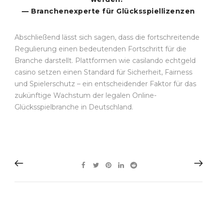
— Branchenexperte für Glücksspiellizenzen
Abschließend lässt sich sagen, dass die fortschreitende
Regulierung einen bedeutenden Fortschritt für die
Branche darstellt. Plattformen wie casilando echtgeld
casino setzen einen Standard für Sicherheit, Fairness
und Spielerschutz – ein entscheidender Faktor für das
zukünftige Wachstum der legalen Online-
Glücksspielbranche in Deutschland.