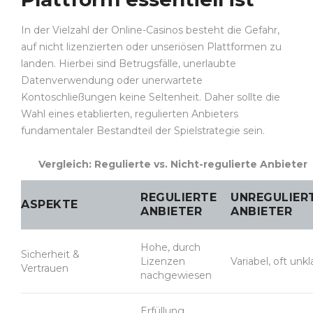
In der Vielzahl der Online-Casinos besteht die Gefahr,
auf nicht lizenzierten oder unseriösen Plattformen zu
landen. Hierbei sind Betrugsfälle, unerlaubte
Datenverwendung oder unerwartete
Kontoschließungen keine Seltenheit. Daher sollte die
Wahl eines etablierten, regulierten Anbieters
fundamentaler Bestandteil der Spielstrategie sein.
Vergleich: Regulierte vs. Nicht-regulierte Anbieter
REGULIERTE
UNREGULIER
ASPEKTE
ANBIETER
ANBIETER
Hohe, durch
Sicherheit &
Lizenzen
Variabel, oft unkl
Vertrauen
nachgewiesen
Erfüllung