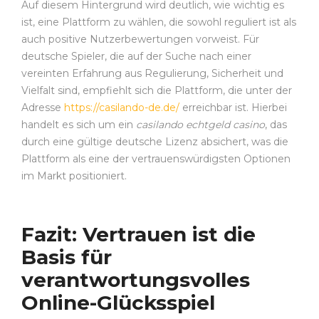
Auf diesem Hintergrund wird deutlich, wie wichtig es
ist, eine Plattform zu wählen, die sowohl reguliert ist als
auch positive Nutzerbewertungen vorweist. Für
deutsche Spieler, die auf der Suche nach einer
vereinten Erfahrung aus Regulierung, Sicherheit und
Vielfalt sind, empfiehlt sich die Plattform, die unter der
Adresse
https://casilando-de.de/
erreichbar ist. Hierbei
handelt es sich um ein
casilando echtgeld casino
, das
durch eine gültige deutsche Lizenz absichert, was die
Plattform als eine der vertrauenswürdigsten Optionen
im Markt positioniert.
Fazit: Vertrauen ist die
Basis für
verantwortungsvolles
Online-Glücksspiel