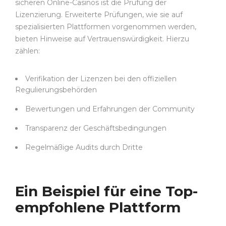
sicheren Online-Casinos ist die Prüfung der
Lizenzierung. Erweiterte Prüfungen, wie sie auf
spezialisierten Plattformen vorgenommen werden,
bieten Hinweise auf Vertrauenswürdigkeit. Hierzu
zählen:
Verifikation der Lizenzen bei den offiziellen
Regulierungsbehörden
Bewertungen und Erfahrungen der Community
Transparenz der Geschäftsbedingungen
Regelmäßige Audits durch Dritte
Ein Beispiel für eine Top-
empfohlene Plattform