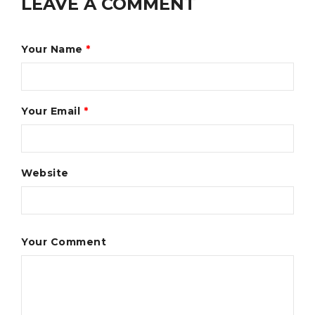
LEAVE A COMMENT
Your Name
*
Your Email
*
Website
Your Comment