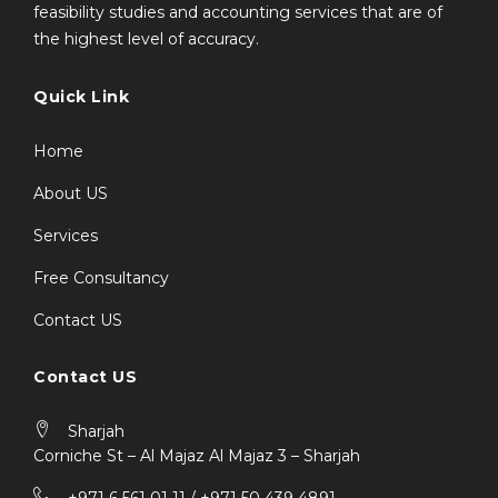
feasibility studies and accounting services that are of
the highest level of accuracy.
Quick Link
Home
About US
Services
Free Consultancy
Contact US
Contact US
Sharjah
Corniche St – Al Majaz Al Majaz 3 – Sharjah
+971 6 561 01 11 / ‎+971 50 439 4891