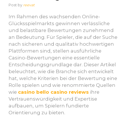
Post by
reevat
Im Rahmen des wachsenden Online-
Glücksspielmarkts gewinnen verlässliche
und belastbare Bewertungen zunehmend
an Bedeutung. Für Spieler, die auf der Suche
nach sicheren und qualitativ hochwertigen
Plattformen sind, stellen ausführliche
Casino-Bewertungen eine essentielle
Entscheidungsgrundlage dar. Dieser Artikel
beleuchtet, wie die Branche sich entwickelt
hat, welche Kriterien bei der Bewertung eine
Rolle spielen und wie renommierte Quellen
wie
casino bello casino reviews
ihre
Vertrauenswürdigkeit und Expertise
aufbauen, um Spielern fundierte
Orientierung zu bieten.