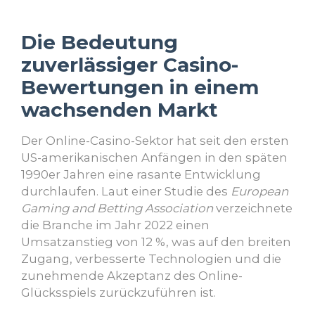
Die Bedeutung
zuverlässiger Casino-
Bewertungen in einem
wachsenden Markt
Der Online-Casino-Sektor hat seit den ersten
US-amerikanischen Anfängen in den späten
1990er Jahren eine rasante Entwicklung
durchlaufen. Laut einer Studie des
European
Gaming and Betting Association
verzeichnete
die Branche im Jahr 2022 einen
Umsatzanstieg von 12 %, was auf den breiten
Zugang, verbesserte Technologien und die
zunehmende Akzeptanz des Online-
Glücksspiels zurückzuführen ist.