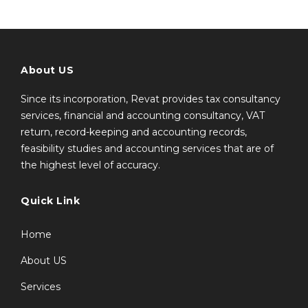
About US
Since its incorporation, Revat provides tax consultancy
services, financial and accounting consultancy, VAT
return, record-keeping and accounting records,
feasibility studies and accounting services that are of
the highest level of accuracy.
Quick Link
Home
About US
Services