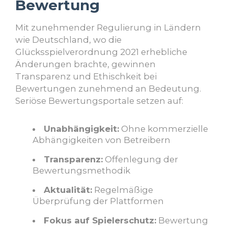
Bewertung
Mit zunehmender Regulierung in Ländern
wie Deutschland, wo die
Glücksspielverordnung 2021 erhebliche
Änderungen brachte, gewinnen
Transparenz und Ethischkeit bei
Bewertungen zunehmend an Bedeutung.
Seriöse Bewertungsportale setzen auf:
Unabhängigkeit:
Ohne kommerzielle
Abhängigkeiten von Betreibern
Transparenz:
Offenlegung der
Bewertungsmethodik
Aktualität:
Regelmäßige
Überprüfung der Plattformen
Fokus auf Spielerschutz:
Bewertung