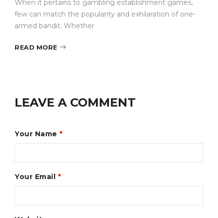
When it pertains to gambling establishment games,
few can match the popularity and exhilaration of one-
armed bandit. Whether
READ MORE
LEAVE A COMMENT
Your Name
*
Your Email
*