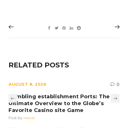
RELATED POSTS
AUGUST 8, 2026
0
Gambling establishment Ports: The
Ultimate Overview to the Globe’s
Favorite Casino site Game
Post by
reevat